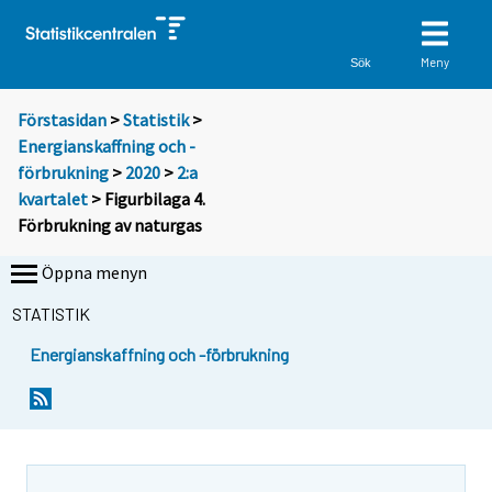
Meny
Sök
Förstasidan
>
Statistik
>
Energianskaffning och -
förbrukning
>
2020
>
2:a
kvartalet
> Figurbilaga 4.
Förbrukning av naturgas
Öppna menyn
STATISTIK
Energianskaffning och -förbrukning