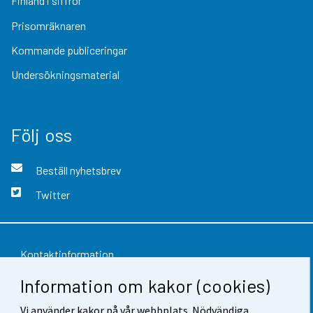
Finland i siffror
Prisomräknaren
Kommande publiceringar
Undersökningsmaterial
Följ oss
Beställ nyhetsbrev
Twitter
Kontaktinformation
Information om kakor (cookies)
Respons
Användarvillkor
Vi använder kakor på vår webbplats. Nödvändiga