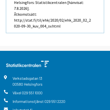
Helsingfors: Statistikcentralen [hänvisat:
7.8.2026].
Åtkomstsätt:
http://stat.fi/til/ehk/2020/02/ehk_2020_02_2
020-09-30_kuv_004_sv.html
Verkstadsgatan
13
00580
Helsingfors
Växel
029 551 1000
Informationstjänst
029 551 2220
info@stat.fi