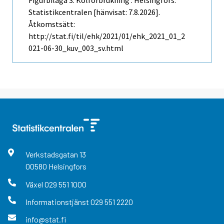
Figurbilaga 3. Kolförbrukning . Helsingfors:
Statistikcentralen [hänvisat: 7.8.2026].
Åtkomstsätt:
http://stat.fi/til/ehk/2021/01/ehk_2021_01_2
021-06-30_kuv_003_sv.html
Verkstadsgatan
13
00580
Helsingfors
Växel
029 551 1000
Informationstjänst
029 551 2220
info@stat.fi