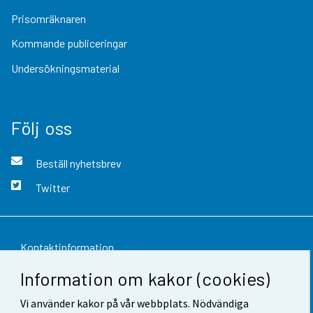
Prisomräknaren
Kommande publiceringar
Undersökningsmaterial
Följ oss
Beställ nyhetsbrev
Twitter
Kontaktinformation
Information om kakor (cookies)
Respons
Vi använder kakor på vår webbplats. Nödvändiga
Användarvillkor