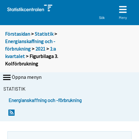
Meny
Sök
Förstasidan
>
Statistik
>
Energianskaffning och -
förbrukning
>
2021
>
1:a
kvartalet
> Figurbilaga 3.
Kolförbrukning
Öppna menyn
STATISTIK
Energianskaffning och -förbrukning