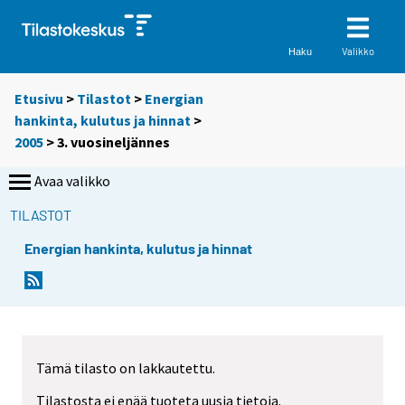
Valikko
Haku
Etusivu
>
Tilastot
>
Energian
hankinta, kulutus ja hinnat
>
2005
>
3. vuosineljännes
Avaa valikko
TILASTOT
Energian hankinta, kulutus ja hinnat
Tämä tilasto on lakkautettu.
Tilastosta ei enää tuoteta uusia tietoja.