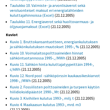
Taulukko 10. Valmiste- ja arvonlisäverot sekä
veroluonteiset maksut eri energialähteiden
kuluttajahinnoissa (Excel)
(21.12.2005)
Taulukko 11. Energiaverot sekä huoltovarmuus- ja
öljysuojamaksut (Excel)
(21.12.2005)
Kuviot
Kuvio 1. Bruttokansantuotteen, energiankulutuksen
ja sähkönkulutuksen muutokset 1995-, %
(21.12.2005)
Kuvio 10. Voimalaitospolttoaineiden hinnat
sähköntuotannossa 1995-, /MWh
(21.12.2005)
Kuvio 11. Sähkön hinta kuluttajatyypeittäin 1994-,
c/kWh
(21.12.2005)
Kuvio 12. Nord pool -sähköpörssin kuukausikeskiarvot
1998-, /MWh
(21.12.2005)
Kuvio 2. Fossiilisten polttoaineiden ja turpeen käytön
hiilidioksidipäästöt 1990-, Mt
(21.12.2005)
Kuvio 3. Kivihiilen kulutus 1993-, milj. t
(21.12.2005)
Kuvio 4. Maakaasun kulutus 1993-, mrd. m3
(21.12.2005)