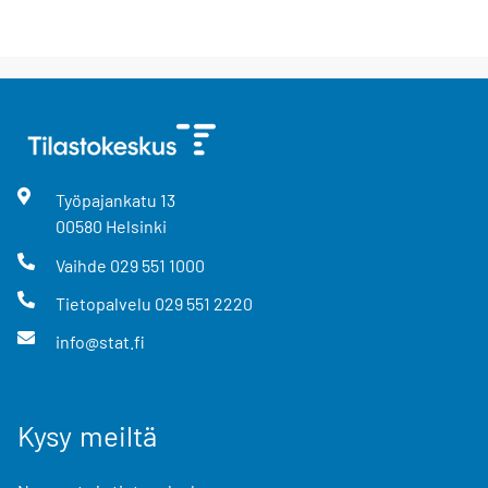
Työpajankatu
13
00580
Helsinki
Vaihde
029 551 1000
Tietopalvelu
029 551 2220
info@stat.fi
Kysy meiltä