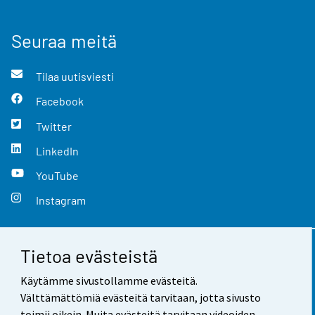
Seuraa meitä
Tilaa uutisviesti
Facebook
Twitter
LinkedIn
YouTube
Instagram
Tietoa evästeistä
Yhteystiedot
Käytämme sivustollamme evästeitä.
Palaute
Välttämättömiä evästeitä tarvitaan, jotta sivusto
toimii oikein. Muita evästeitä tarvitaan videoiden,