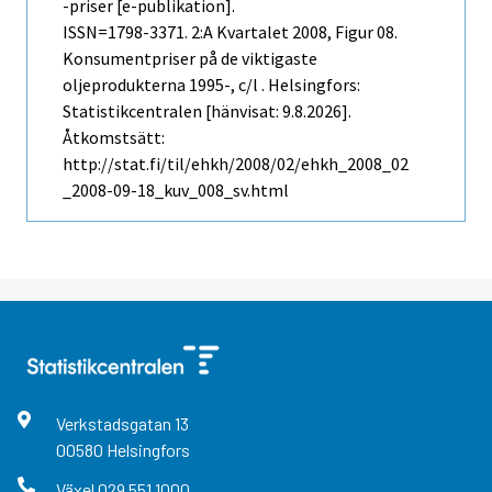
-priser [e-publikation].
ISSN=1798-3371.
2:a Kvartalet
2008, Figur 08.
Konsumentpriser på de viktigaste
oljeprodukterna 1995-, c/l . Helsingfors:
Statistikcentralen [hänvisat: 9.8.2026].
Åtkomstsätt:
http://stat.fi/til/ehkh/2008/02/ehkh_2008_02
_2008-09-18_kuv_008_sv.html
Verkstadsgatan
13
00580
Helsingfors
Växel
029 551 1000