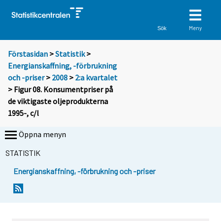
Meny
Sök
Förstasidan
>
Statistik
>
Energianskaffning, -förbrukning
och -priser
>
2008
>
2:a kvartalet
> Figur 08. Konsumentpriser på
de viktigaste oljeprodukterna
1995-, c/l
Öppna menyn
STATISTIK
Energianskaffning, -förbrukning och -priser