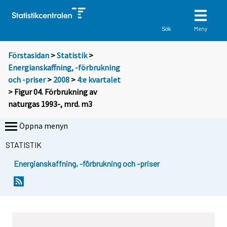
Meny
Sök
Förstasidan
>
Statistik
>
Energianskaffning, -förbrukning
och -priser
>
2008
>
4:e kvartalet
> Figur 04. Förbrukning av
naturgas 1993-, mrd. m3
Öppna menyn
STATISTIK
Energianskaffning, -förbrukning och -priser