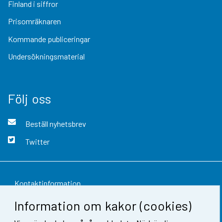
Finland i siffror
Prisomräknaren
Kommande publiceringar
Undersökningsmaterial
Följ oss
Beställ nyhetsbrev
Twitter
Kontaktinformation
Information om kakor (cookies)
Respons