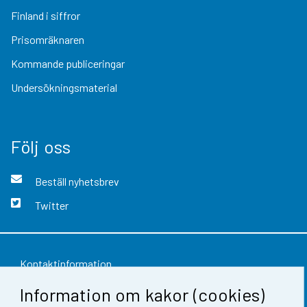
Finland i siffror
Prisomräknaren
Kommande publiceringar
Undersökningsmaterial
Följ oss
Beställ nyhetsbrev
Twitter
Kontaktinformation
Information om kakor (cookies)
Respons