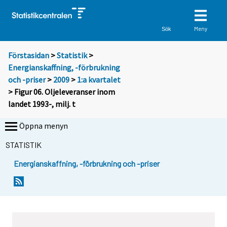
Meny
Sök
Förstasidan
>
Statistik
>
Energianskaffning, -förbrukning
och -priser
>
2009
>
1:a kvartalet
> Figur 06. Oljeleveranser inom
landet 1993-, milj. t
Öppna menyn
STATISTIK
Energianskaffning, -förbrukning och -priser