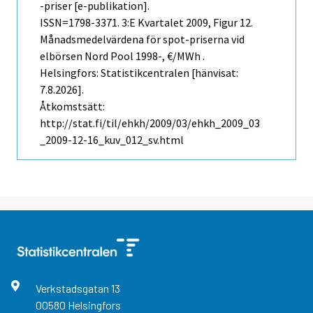
-priser [e-publikation].
ISSN=1798-3371.
3:e Kvartalet
2009, Figur 12.
Månadsmedelvärdena för spot-priserna vid
elbörsen Nord Pool 1998-, €/MWh .
Helsingfors: Statistikcentralen [hänvisat:
7.8.2026].
Åtkomstsätt:
http://stat.fi/til/ehkh/2009/03/ehkh_2009_03
_2009-12-16_kuv_012_sv.html
Verkstadsgatan
13
00580
Helsingfors