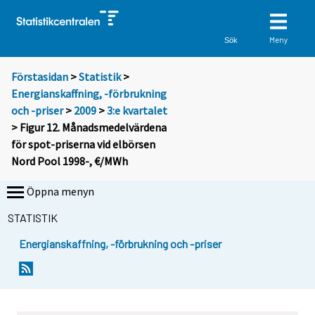
Meny
Sök
Förstasidan
>
Statistik
>
Energianskaffning, -förbrukning
och -priser
>
2009
>
3:e kvartalet
> Figur 12. Månadsmedelvärdena
för spot-priserna vid elbörsen
Nord Pool 1998-, €/MWh
Öppna menyn
STATISTIK
Energianskaffning, -förbrukning och -priser