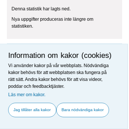
Denna statistik har lagts ned.
Nya uppgifter produceras inte längre om
statistiken.
Denna sida är arkiverad.
Information om kakor (cookies)
Vi använder kakor på vår webbplats. Nödvändiga
kakor behövs för att webbplatsen ska fungera på
Figur 04. Förbrukning av
rätt sätt. Andra kakor behövs för att visa videor,
naturgas 1993-, mrd. m
poddar och feedbacktjäster.
3
Läs mer om kakor.
Jag tillåter alla kakor
Bara nödvändiga kakor