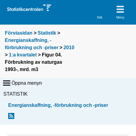
Meny
Sök
Förstasidan
>
Statistik
>
Energianskaffning, -förbrukning
och -priser
>
2010
>
1:a kvartalet
> Figur 04. Förbrukning av
naturgas 1993-, mrd. m3
Öppna menyn
STATISTIK
Energianskaffning, -förbrukning och -priser