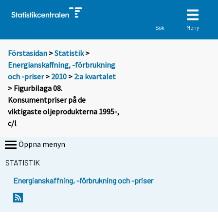
Meny
Sök
Förstasidan
>
Statistik
>
Energianskaffning, -förbrukning
och -priser
>
2010
>
2:a kvartalet
> Figurbilaga 08.
Konsumentpriser på de
viktigaste oljeprodukterna 1995-,
c/l
Öppna menyn
STATISTIK
Energianskaffning, -förbrukning och -priser