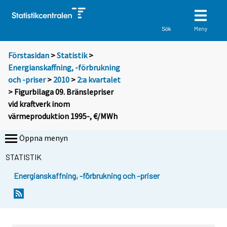
Meny
Sök
Förstasidan
>
Statistik
>
Energianskaffning, -förbrukning
och -priser
>
2010
>
2:a kvartalet
> Figurbilaga 09. Bränslepriser
vid kraftverk inom
värmeproduktion 1995-, €/MWh
Öppna menyn
STATISTIK
Energianskaffning, -förbrukning och -priser