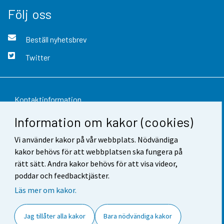
Följ oss
Beställ nyhetsbrev
Twitter
Kontaktinformation
Information om kakor (cookies)
Respons
Vi använder kakor på vår webbplats. Nödvändiga
Användarvillkor
kakor behövs för att webbplatsen ska fungera på
Dataskydd
rätt sätt. Andra kakor behövs för att visa videor,
poddar och feedbacktjäster.
Tillgänglighet
Läs mer om kakor.
Information om webbplatsen
Jag tillåter alla kakor
Bara nödvändiga kakor
Cookie-inställningar