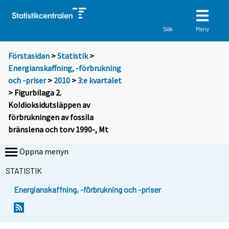
Meny
Sök
Förstasidan
>
Statistik
>
Energianskaffning, -förbrukning
och -priser
>
2010
>
3:e kvartalet
> Figurbilaga 2.
Koldioksidutsläppen av
förbrukningen av fossila
bränslena och torv 1990-, Mt
Öppna menyn
STATISTIK
Energianskaffning, -förbrukning och -priser