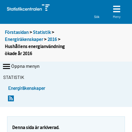
Meny
Sök
Förstasidan
>
Statistik
>
Energiräkenskaper
>
2016
>
Hushållens energianvändning
ökade år 2016
Öppna menyn
STATISTIK
Energiräkenskaper
Y
Y
o
o
u
u
a
a
r
r
e
e
Denna sida är arkiverad.