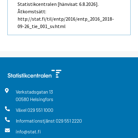
Statistikcentralen [hänvisat: 6.8.2026].
Åtkomstsätt:
http://stat.fi/til/entp/2016/entp_2016_2018-
09-26_tie_001_sv.html
Verkstadsgatan
13
00580
Helsingfors
Växel
029 551 1000
Informationstjänst
029 551 2220
info@stat.fi