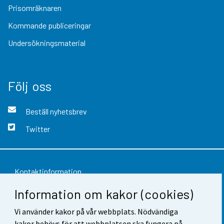
Prisomräknaren
Kommande publiceringar
Undersökningsmaterial
Följ oss
Beställ nyhetsbrev
Twitter
Kontaktinformation
Information om kakor (cookies)
Respons
Användarvillkor
Vi använder kakor på vår webbplats. Nödvändiga
kakor behövs för att webbplatsen ska fungera på