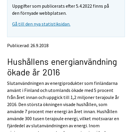
m
m
Uppgifter som publicerats efter 5.4.2022 finns på
o
o
v
v
den förnyade webbplatsen.
i
i
Gå till den nya statistiksidan.
n
n
g
g
t
t
o
o
Publicerad: 26.9.2018
a
a
n
n
Hushållens energianvändning
o
o
t
t
ökade år 2016
h
h
e
e
Slutanvändningen av energiprodukter som finländarna
r
r
s
s
använt i Finland och utomlands ökade med 5 procent
e
e
från året innan och uppgick till 1,2 miljoner terajoule år
r
r
2016. Den största ökningen visade hushållen, som
v
v
använde 7 procent mer energi än året innan. Hushållen
i
i
använde 300 tusen terajoule energi, vilket motsvarar en
c
c
e
e
fjärdedel av slutanvändningen av energi. Inom
.
.