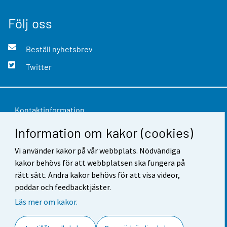
Följ oss
Beställ nyhetsbrev
Twitter
Kontaktinformation
Information om kakor (cookies)
Respons
Vi använder kakor på vår webbplats. Nödvändiga
Användarvillkor
kakor behövs för att webbplatsen ska fungera på
Dataskydd
rätt sätt. Andra kakor behövs för att visa videor,
poddar och feedbacktjäster.
Tillgänglighet
Läs mer om kakor.
Information om webbplatsen