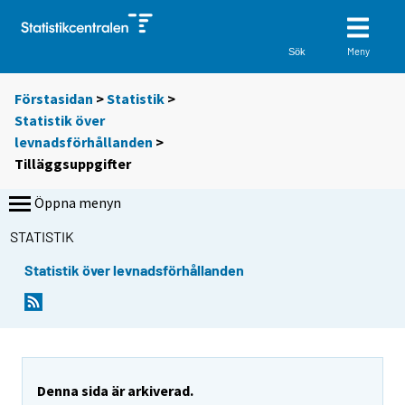
Meny
Sök
Förstasidan
>
Statistik
>
Statistik över
levnadsförhållanden
>
Tilläggsuppgifter
Öppna menyn
STATISTIK
Statistik över levnadsförhållanden
Denna sida är arkiverad.