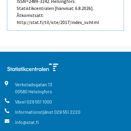
ISSN=2489-3242. Helsingfors:
Statistikcentralen [hänvisat: 6.8.2026].
Åtkomstsätt:
http://stat.fi/til/icte/2017/index_sv.html
Verkstadsgatan
13
00580
Helsingfors
Växel
029 551 1000
Informationstjänst
029 551 2220
info@stat.fi