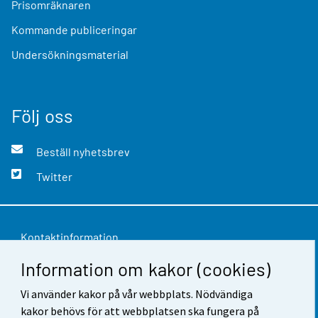
Prisomräknaren
Kommande publiceringar
Undersökningsmaterial
Följ oss
Beställ nyhetsbrev
Twitter
Kontaktinformation
Information om kakor (cookies)
Respons
Användarvillkor
Vi använder kakor på vår webbplats. Nödvändiga
kakor behövs för att webbplatsen ska fungera på