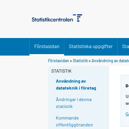
Förstasidan
Statistiska uppgifter
Sta
Förstasidan
>
Statistik
>
Användning av datate
STATISTIK
Användning av
D
datateknik i företag
U
Ändringar i denna
w
statistik
G
Kommande
offentliggöranden