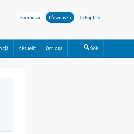
Suomeksi
På svenska
In English
 tjä
Aktuellt
Om oss
Sök