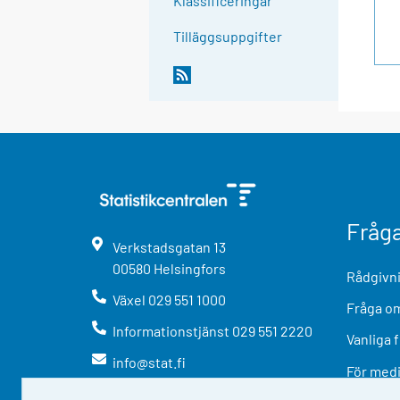
Klassificeringar
Tilläggsuppgifter
Fråg
Verkstadsgatan
13
00580
Helsingfors
Rådgivni
Växel
029 551 1000
Fråga om
Informationstjänst
029 551 2220
Vanliga 
info@stat.fi
För med