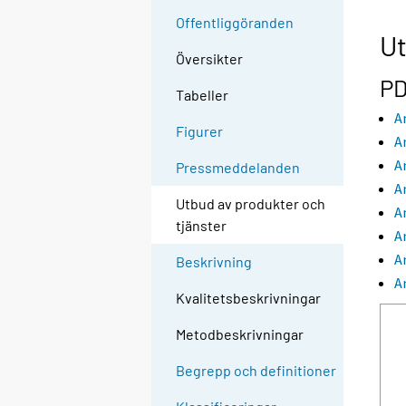
Offentliggöranden
Ut
Översikter
PD
Tabeller
A
Figurer
A
A
Pressmeddelanden
A
Utbud av produkter och
A
tjänster
A
A
Beskrivning
A
Kvalitetsbeskrivningar
Metodbeskrivningar
Begrepp och definitioner