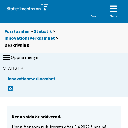
Meny
Sök
Förstasidan
>
Statistik
>
Innovationsverksamhet
>
Beskrivning
Öppna menyn
STATISTIK
Innovationsverksamhet
Denna sida är arkiverad.
Uppgifter som publicerats efter 5.4.2022 finns på