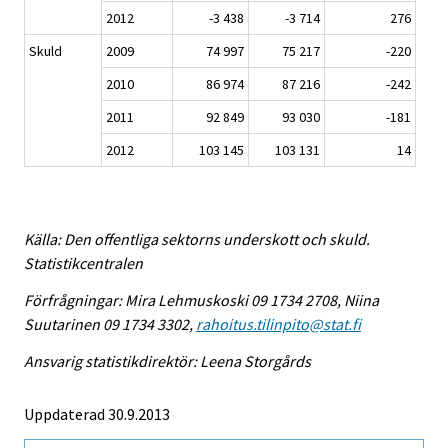
2012
-3 438
-3 714
276
Skuld
2009
74 997
75 217
-220
2010
86 974
87 216
-242
2011
92 849
93 030
-181
2012
103 145
103 131
14
Källa: Den offentliga sektorns underskott och skuld.
Statistikcentralen
Förfrågningar: Mira Lehmuskoski 09 1734 2708, Niina
Suutarinen 09 1734 3302,
rahoitus.tilinpito@stat.fi
Ansvarig statistikdirektör: Leena Storgårds
Uppdaterad 30.9.2013