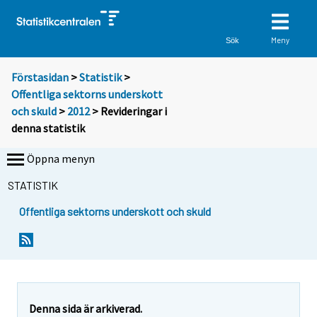
Meny
Sök
Förstasidan
>
Statistik
>
Offentliga sektorns underskott
och skuld
>
2012
> Revideringar i
denna statistik
Öppna menyn
STATISTIK
Offentliga sektorns underskott och skuld
Denna sida är arkiverad.