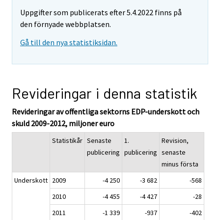
Uppgifter som publicerats efter 5.4.2022 finns på
den förnyade webbplatsen.
Gå till den nya statistiksidan.
Revideringar i denna statistik
Revideringar av offentliga sektorns EDP-underskott och
skuld 2009-2012, miljoner euro
Statistikår
Senaste
1.
Revision,
publicering
publicering
senaste
minus första
Underskott
2009
-4 250
-3 682
-568
2010
-4 455
-4 427
-28
2011
-1 339
-937
-402