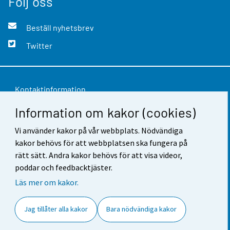
Följ oss
Beställ nyhetsbrev
Twitter
Kontaktinformation
Information om kakor (cookies)
Respons
Användarvillkor
Vi använder kakor på vår webbplats. Nödvändiga
kakor behövs för att webbplatsen ska fungera på
Dataskydd
rätt sätt. Andra kakor behövs för att visa videor,
poddar och feedbacktjäster.
Tillgänglighet
Läs mer om kakor.
Information om webbplatsen
Jag tillåter alla kakor
Bara nödvändiga kakor
Cookie-inställningar