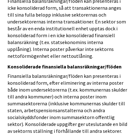
Finansiella balansräkningar/flöden kan presenteras i
icke konsoliderad form, så att transaktionerna anges
till sina fulla belopp inklusive sektorernas och
undersektorernas interna transaktioner. En sektor som
består av en enda institutionell enhet upptas dock i
konsoliderad form i en icke konsoliderad finansiell
balansräkning (t.ex. statsekonomins interna
upplåning). Interna poster påverkar inte sektorns
nettoförmögenhet eller nettoutlåning.
Konsoliderade finansiella balansräkningar/flöden
Finansiella balansräkningar/flöden kan presenteras i
konsoliderad form, efter eliminering av interna poster
både inom undersektorerna (t.ex. kommunernas skulder
till andra kommuner) och interna poster inom
summasektorerna (inklusive kommunernas skulder till
staten, arbetspensionsanstalterna och andra
socialskyddsfonder inom summasektorn offentlig
sektor). Konsoliderade uppgifter ger uteslutande en bild
av sektorns ställning i förhållande till andra sektorer.