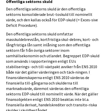
Offentliga sektorns skuld
Den offentliga sektorns skuld är den offentliga
sektorns konsoliderade brut-toskuld till nominellt
värde, och den kallas också för EDP-skuld (= Exces-sive
Deficit Procedure).
Den offentliga sektorns skuld omfattar
masskuldebrevslån, kortfristiga skul-debrev, kort- och
långfristiga lån samt inlåning som den offentliga
sektorn får från övriga sektorer inom
samhällsekonomin och utlandet. Begreppet EDP-skuld
som används i rapporteringen enligt EU:s
stabiliserings- och till-växtpakt avviker från ENS 2010
både när det gäller värderingen och täck-ningen. I
finansräkenskaperna enligt ENS 2010 värderas de
finansiella till-gångarna och skulderna till
marknadsvärde, däremot värderas den offentliga
sektorns EDP-skuld till nominellt värde. När det gäller
finansobjekten enligt ENS 2010 beaktas inte bl.a.
finansiella derivat, handelskrediter och transito-riska
skulder i skuldbeståndet.