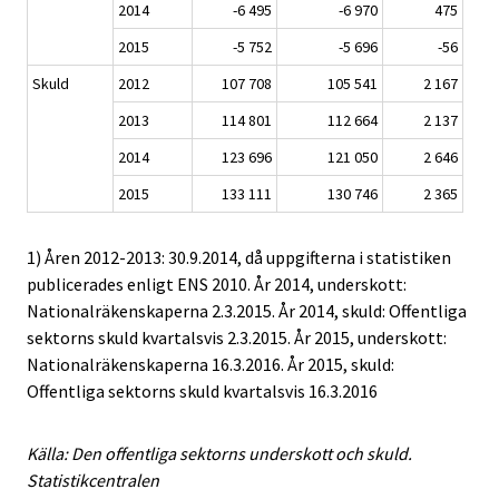
2014
-6 495
-6 970
475
2015
-5 752
-5 696
-56
Skuld
2012
107 708
105 541
2 167
2013
114 801
112 664
2 137
2014
123 696
121 050
2 646
2015
133 111
130 746
2 365
1) Åren 2012-2013: 30.9.2014, då uppgifterna i statistiken
publicerades enligt ENS 2010. År 2014, underskott:
Nationalräkenskaperna 2.3.2015. År 2014, skuld: Offentliga
sektorns skuld kvartalsvis 2.3.2015. År 2015, underskott:
Nationalräkenskaperna 16.3.2016. År 2015, skuld:
Offentliga sektorns skuld kvartalsvis 16.3.2016
Källa: Den offentliga sektorns underskott och skuld.
Statistikcentralen