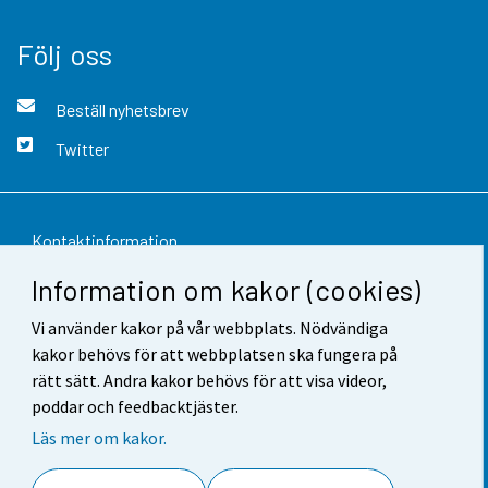
Följ oss
Beställ nyhetsbrev
Twitter
Kontaktinformation
Information om kakor (cookies)
Respons
Vi använder kakor på vår webbplats. Nödvändiga
Användarvillkor
kakor behövs för att webbplatsen ska fungera på
Dataskydd
rätt sätt. Andra kakor behövs för att visa videor,
poddar och feedbacktjäster.
Tillgänglighet
Läs mer om kakor.
Information om webbplatsen