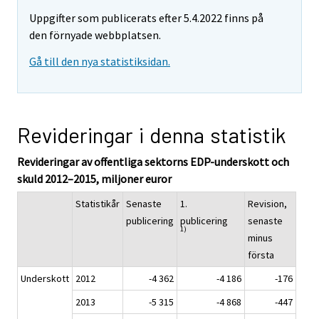
Uppgifter som publicerats efter 5.4.2022 finns på
den förnyade webbplatsen.
Gå till den nya statistiksidan.
Revideringar i denna statistik
Revideringar av offentliga sektorns EDP-underskott och
skuld 2012–2015, miljoner euror
Statistikår
Senaste
1.
Revision,
publicering
publicering
senaste
1)
minus
första
Underskott
2012
-4 362
-4 186
-176
2013
-5 315
-4 868
-447