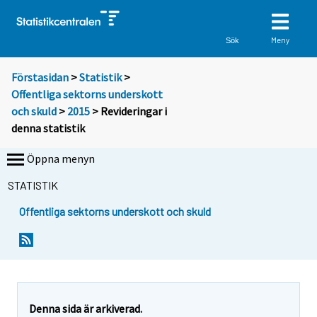
Meny
Sök
Förstasidan
>
Statistik
>
Offentliga sektorns underskott
och skuld
>
2015
> Revideringar i
denna statistik
Öppna menyn
STATISTIK
Offentliga sektorns underskott och skuld
Denna sida är arkiverad.