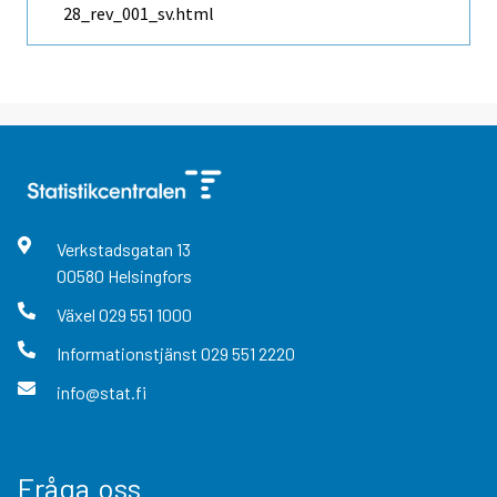
28_rev_001_sv.html
Verkstadsgatan
13
00580
Helsingfors
Växel
029 551 1000
Informationstjänst
029 551 2220
info@stat.fi
Fråga oss