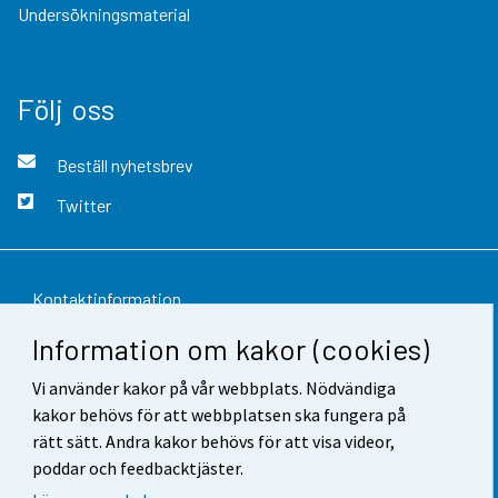
Undersökningsmaterial
Följ oss
Beställ nyhetsbrev
Twitter
Kontaktinformation
Information om kakor (cookies)
Respons
Vi använder kakor på vår webbplats. Nödvändiga
Användarvillkor
kakor behövs för att webbplatsen ska fungera på
Dataskydd
rätt sätt. Andra kakor behövs för att visa videor,
poddar och feedbacktjäster.
Tillgänglighet