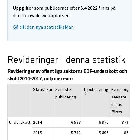
Uppgifter som publicerats efter 5.4.2022 finns på
den förnyade webbplatsen.
Gå till den nya statistiksidan.
Revideringar i denna statistik
Revideringar av offentliga sektorns EDP-underskott och
skuld 2014-2017, miljoner euro
Statistikår
Senaste
1. publicering
Revision,
1)
publicering
senaste
minus
första
Underskott
2014
-6 597
-6 970
373
2015
-5 782
-5 696
-86