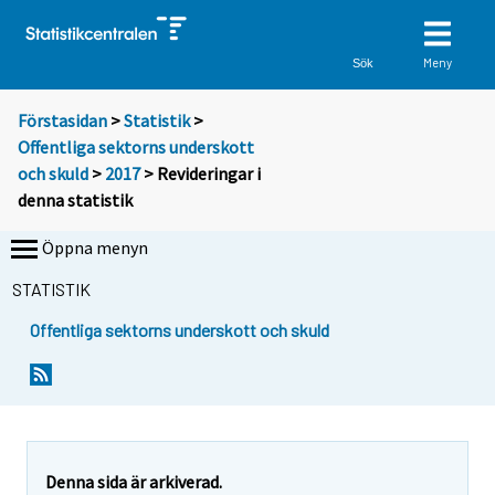
Meny
Sök
Förstasidan
>
Statistik
>
Offentliga sektorns underskott
och skuld
>
2017
> Revideringar i
denna statistik
Öppna menyn
STATISTIK
Offentliga sektorns underskott och skuld
Denna sida är arkiverad.