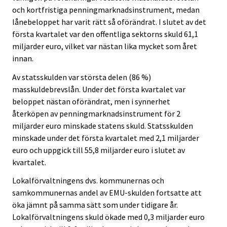
t
t
och kortfristiga penningmarknadsinstrument, medan
.
.
lånebeloppet har varit rätt så oförändrat. I slutet av det
första kvartalet var den offentliga sektorns skuld 61,1
miljarder euro, vilket var nästan lika mycket som året
innan.
Av statsskulden var största delen (86 %)
masskuldebrevslån. Under det första kvartalet var
beloppet nästan oförändrat, men i synnerhet
återköpen av penningmarknadsinstrument för 2
miljarder euro minskade statens skuld. Statsskulden
minskade under det första kvartalet med 2,1 miljarder
euro och uppgick till 55,8 miljarder euro i slutet av
kvartalet.
Lokalförvaltningens dvs. kommunernas och
samkommunernas andel av EMU-skulden fortsatte att
öka jämnt på samma sätt som under tidigare år.
Lokalförvaltningens skuld ökade med 0,3 miljarder euro