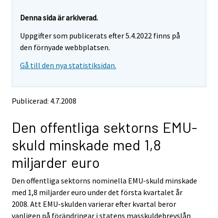
y
y
t
t
Denna sida är arkiverad.
t
t
Uppgifter som publicerats efter 5.4.2022 finns på
a
a
r
r
den förnyade webbplatsen.
t
t
Gå till den nya statistiksidan.
i
i
l
l
l
l
e
e
Publicerad: 4.7.2008
n
n
a
a
Den offentliga sektorns EMU-
n
n
n
n
skuld minskade med 1,8
a
a
n
n
miljarder euro
t
t
j
j
Den offentliga sektorns nominella EMU-skuld minskade
Ã
Ã
med 1,8 miljarder euro under det första kvartalet år
¤
¤
n
n
2008. Att EMU-skulden varierar efter kvartal beror
s
s
vanligen på förändringar i statens masskuldebrevslån