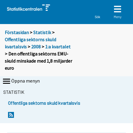
Meny
Sök
Förstasidan
>
Statistik
>
Offentliga sektorns skuld
kvartalsvis
>
2008
>
1:a kvartalet
> Den offentliga sektorns EMU-
skuld minskade med 1,8 miljarder
euro
Öppna menyn
STATISTIK
Offentliga sektorns skuld kvartalsvis
D
D
u
u
f
f
l
l