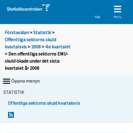
Meny
Sök
Förstasidan
>
Statistik
>
Offentliga sektorns skuld
kvartalsvis
>
2008
>
4:e kvartalet
> Den offentliga sektorns EMU-
skuld ökade under det sista
kvartalet år 2008
Öppna menyn
STATISTIK
Offentliga sektorns skuld kvartalsvis
Y
Y
o
o
u
u
a
a