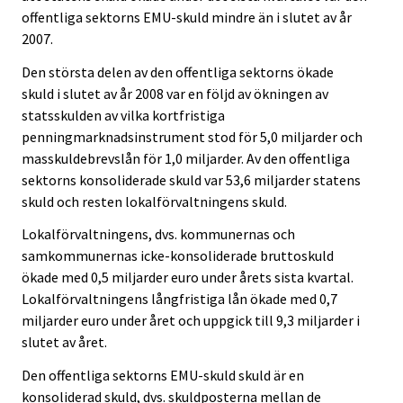
c
c
offentliga sektorns EMU-skuld mindre än i slutet av år
e
e
2007.
.
.
Den största delen av den offentliga sektorns ökade
skuld i slutet av år 2008 var en följd av ökningen av
statsskulden av vilka kortfristiga
penningmarknadsinstrument stod för 5,0 miljarder och
masskuldebrevslån för 1,0 miljarder. Av den offentliga
sektorns konsoliderade skuld var 53,6 miljarder statens
skuld och resten lokalförvaltningens skuld.
Lokalförvaltningens, dvs. kommunernas och
samkommunernas icke-konsoliderade bruttoskuld
ökade med 0,5 miljarder euro under årets sista kvartal.
Lokalförvaltningens långfristiga lån ökade med 0,7
miljarder euro under året och uppgick till 9,3 miljarder i
slutet av året.
Den offentliga sektorns EMU-skuld skuld är en
konsoliderad skuld, dvs. skuldposterna mellan de