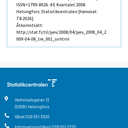
ISSN=1799-8026.
4:e Kvartalet
2008.
Helsingfors: Statistikcentralen [hänvisat:
7.8.2026].
Åtkomstsätt:
http://stat.fi/til/jyev/2008/04/jyev_2008_04_2
009-04-08_tie_001_sv.html
Verkstadsgatan
13
00580
Helsingfors
Växel
029 551 1000
Informationstjänst
029 551 2220