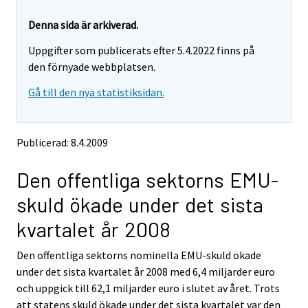
r
r
e
e
Denna sida är arkiverad.
m
m
Uppgifter som publicerats efter 5.4.2022 finns på
o
o
v
v
den förnyade webbplatsen.
i
i
Gå till den nya statistiksidan.
n
n
g
g
t
t
o
o
Publicerad: 8.4.2009
a
a
n
n
Den offentliga sektorns EMU-
o
o
t
t
skuld ökade under det sista
h
h
e
e
kvartalet år 2008
r
r
s
s
Den offentliga sektorns nominella EMU-skuld ökade
e
e
under det sista kvartalet år 2008 med 6,4 miljarder euro
r
r
v
v
och uppgick till 62,1 miljarder euro i slutet av året. Trots
i
i
att statens skuld ökade under det sista kvartalet var den