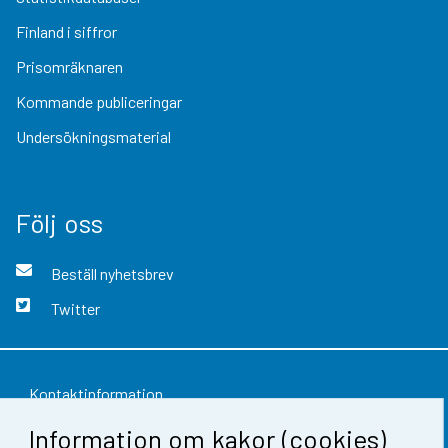
Finland i siffror
Prisomräknaren
Kommande publiceringar
Undersökningsmaterial
Följ oss
Beställ nyhetsbrev
Twitter
Kontaktinformation
Information om kakor (cookies)
Respons