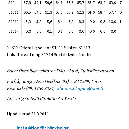
S13
57,9
59,1
59,6
64,8
67,6
65,7
65,7
63,2
63,0
75,0
S1311
66,5
64,0
61,3
65,3
65,7
62,3
61,0
58,4
57,7
67,8
S1313
5,3
5,3
5,6
6,4
7,3
8,3
9,0
9,5
10,0
11,3
S1314
0,0
0,0
0,1
0,1
0,0
0,0
0,0
0,0
0,0
0,0
1) S13 Offentlig sektor S1311 Staten S1313
Lokalförvaltning S1314 Socialskyddsfonder
Källa: Offentliga sektorns EMU–skuld, Statistikcentralen
Förfrågningar: Anu Heikkilä (09) 1734 2309, Timo
Ristimäki (09) 1734 2324,
rahoitus.tilinpito@stat.fi
Ansvarig statistikdirektör: Ari Tyrkkö
Uppdaterad 31.3.2011
Instruktion för hänvisning
: