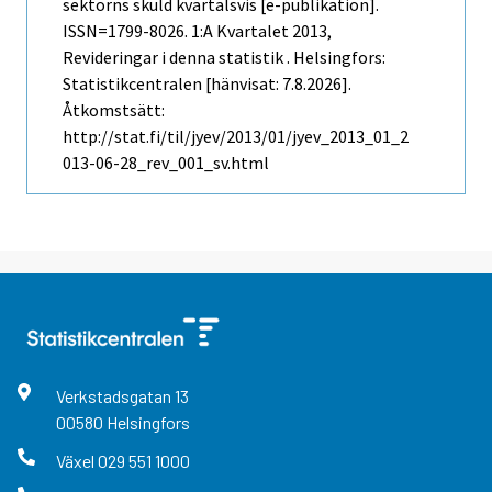
sektorns skuld kvartalsvis [e-publikation].
ISSN=1799-8026.
1:a Kvartalet
2013,
Revideringar i denna statistik . Helsingfors:
Statistikcentralen [hänvisat: 7.8.2026].
Åtkomstsätt:
http://stat.fi/til/jyev/2013/01/jyev_2013_01_2
013-06-28_rev_001_sv.html
Verkstadsgatan
13
00580
Helsingfors
Växel
029 551 1000