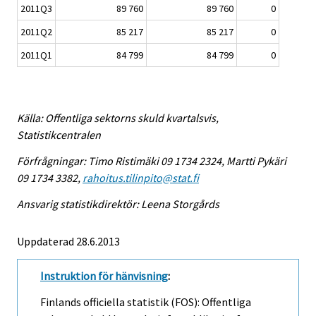
2011Q3
89 760
89 760
0
2011Q2
85 217
85 217
0
2011Q1
84 799
84 799
0
Källa: Offentliga sektorns skuld kvartalsvis,
Statistikcentralen
Förfrågningar: Timo Ristimäki 09 1734 2324, Martti Pykäri
09 1734 3382,
rahoitus.tilinpito@stat.fi
Ansvarig statistikdirektör: Leena Storgårds
Uppdaterad 28.6.2013
Instruktion för hänvisning
:
Finlands officiella statistik (FOS): Offentliga