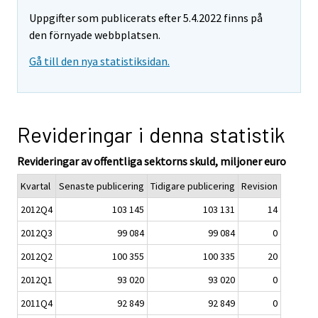
Uppgifter som publicerats efter 5.4.2022 finns på
den förnyade webbplatsen.
Gå till den nya statistiksidan.
Revideringar i denna statistik
Revideringar av offentliga sektorns skuld, miljoner euro
Kvartal
Senaste publicering
Tidigare publicering
Revision
2012Q4
103 145
103 131
14
2012Q3
99 084
99 084
0
2012Q2
100 355
100 335
20
2012Q1
93 020
93 020
0
2011Q4
92 849
92 849
0