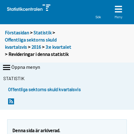
Meny
Sök
Förstasidan
>
Statistik
>
Offentliga sektorns skuld
kvartalsvis
>
2016
>
3:e kvartalet
> Revideringar i denna statistik
Öppna menyn
STATISTIK
Offentliga sektorns skuld kvartalsvis
Denna sida är arkiverad.