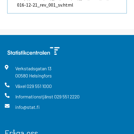
016-12-21_rev_001_sv.html
Verkstadsgatan
13
00580
Helsingfors
Växel
029 551 1000
Informationstjänst
029 551 2220
info@stat.fi
Fråga oss