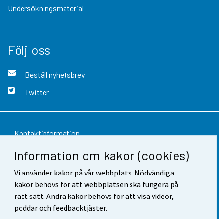
Undersökningsmaterial
Följ oss
Beställ nyhetsbrev
Twitter
Kontaktinformation
Information om kakor (cookies)
Respons
Vi använder kakor på vår webbplats. Nödvändiga
Användarvillkor
kakor behövs för att webbplatsen ska fungera på
Dataskydd
rätt sätt. Andra kakor behövs för att visa videor,
poddar och feedbacktjäster.
Tillgänglighet