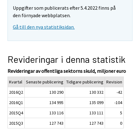
Uppgifter som publicerats efter 5.4.2022 finns på
den förnyade webbplatsen.
Gå till den nya statistiksidan.
Revideringar i denna statistik
Revideringar av offentliga sektorns skuld, miljoner euro
Kvartal
Senaste publicering
Tidigare publicering
Revision
2016Q2
130 290
130 332
-42
2016Q1
134 995
135 099
-104
2015Q4
133 116
133 111
5
2015Q3
127 743
127 743
0