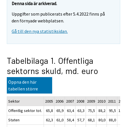
Denna sida är arkiverad.
Uppgifter som publicerats efter 5.4.2022 finns på
den förnyade webbplatsen.
Gå till den nya statistiksidan.
Tabelbilaga 1. Offentliga
sektorns skuld, md. euro
Öppna den här
tabellen större
Sektor
2005
2006
2007
2008
2009
2010
2011
2012
Offentlig sektor tot.
65,8
65,9
63,4
63,3
75,5
88,2
95,5
107,
Staten
62,3
61,0
58,4
57,7
68,1
80,0
88,0
96,