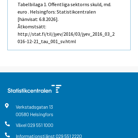
Tabelbilaga 1. Offentliga sektorns skuld, md.
euro . Helsingfors: Statistikcentralen
[hänvisat: 6.8.2026].
Åtkomstsätt:
http://stat.fi/til/jyev/2016/03/jyev_2016_03_2
016-12-21_tau_001_sv.html
Verkstadsgatan
13
00580
Helsingfors
Växel
029 551 1000
Informationstjänst
029 551 2220