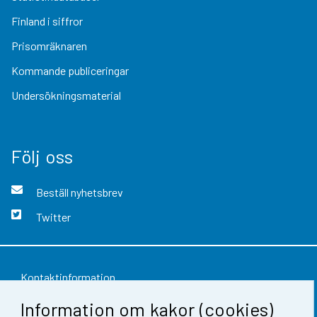
Finland i siffror
Prisomräknaren
Kommande publiceringar
Undersökningsmaterial
Följ oss
Beställ nyhetsbrev
Twitter
Kontaktinformation
Information om kakor (cookies)
Respons