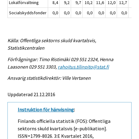
Lokalförvaltning
8,4
9,2
9,7
10,2
11,6
12,0
12,7
14,
Socialskyddsfonder
0,0
0,0
0,0
0,0
0,0
0,0
0,0
1,
Källa: Offentliga sektorns skuld kvartalsvis,
Statistikcentralen
Förfrågningar: Timo Ristimäki 029 551 2324, Henna
Laasonen 029 551 3303,
rahoitus.tilinpito@stat.fi
Ansvarig statistikdirektör: Ville Vertanen
Uppdaterad 21.12.2016
Instruktion för hänvisning
:
Finlands officiella statistik (FOS): Offentliga
sektorns skuld kvartalsvis [e-publikation].
ISSN=1799-8026.
3:e Kvartalet
2016,