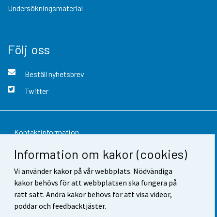
Undersökningsmaterial
Följ oss
Beställ nyhetsbrev
Twitter
Kontaktinformation
Information om kakor (cookies)
Respons
Vi använder kakor på vår webbplats. Nödvändiga
Användarvillkor
kakor behövs för att webbplatsen ska fungera på
Dataskydd
rätt sätt. Andra kakor behövs för att visa videor,
poddar och feedbacktjäster.
Tillgänglighet