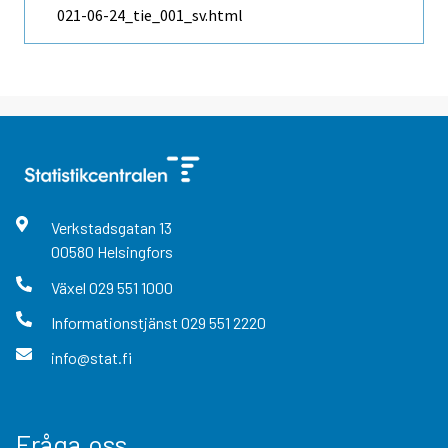
021-06-24_tie_001_sv.html
Verkstadsgatan
13
00580
Helsingfors
Växel
029 551 1000
Informationstjänst
029 551 2220
info@stat.fi
Fråga oss