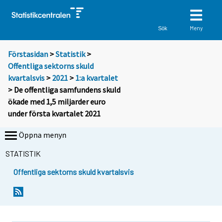
Meny
Sök
Förstasidan
>
Statistik
>
Offentliga sektorns skuld
kvartalsvis
>
2021
>
1:a kvartalet
> De offentliga samfundens skuld
ökade med 1,5 miljarder euro
under första kvartalet 2021
Öppna menyn
STATISTIK
Offentliga sektorns skuld kvartalsvis
Y
Y
o
o
u
u
a
a