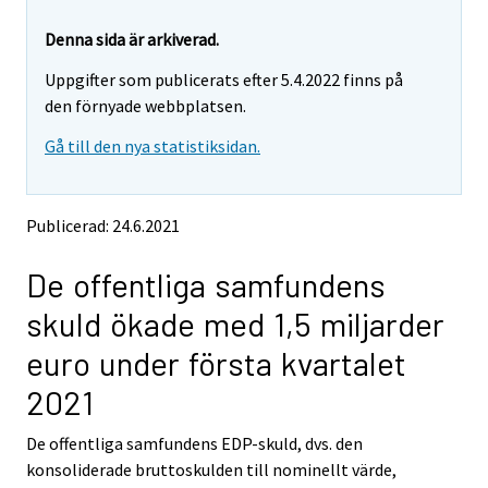
r
r
e
e
Denna sida är arkiverad.
m
m
Uppgifter som publicerats efter 5.4.2022 finns på
o
o
v
v
den förnyade webbplatsen.
i
i
Gå till den nya statistiksidan.
n
n
g
g
t
t
o
o
Publicerad: 24.6.2021
a
a
n
n
De offentliga samfundens
o
o
t
t
skuld ökade med 1,5 miljarder
h
h
e
e
euro under första kvartalet
r
r
s
s
2021
e
e
r
r
De offentliga samfundens EDP-skuld, dvs. den
v
v
konsoliderade bruttoskulden till nominellt värde,
i
i