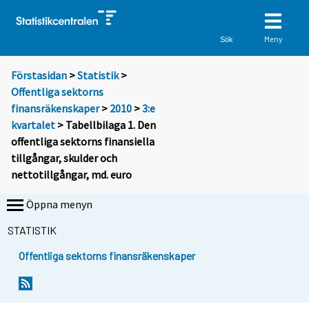
Meny
Sök
Förstasidan
>
Statistik
>
Offentliga sektorns
finansräkenskaper
>
2010
>
3:e
kvartalet
> Tabellbilaga 1. Den
offentliga sektorns finansiella
tillgångar, skulder och
nettotillgångar, md. euro
Öppna menyn
STATISTIK
Offentliga sektorns finansräkenskaper