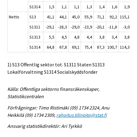
S1314
1,5
1,1
1,1
1,3
1,4
1,6
1,9
Netto
S13
41,1
44,1
45,0
55,9
71,1
92,2
115,1
13
S1311
-29,1
-28,3
-29,0
-23,9
-20,1
-11,8
-3,0
S1313
5,5
4,5
4,8
4,4
3,8
3,4
3,8
S1314
64,8
67,8
69,1
75,4
87,3
100,7
114,3
12
1) S13 Offentlig sektor tot. S1311 Staten S1313
Lokalförvaltning S1314 Socialskyddsfonder
Källa: Offentliga sektorns finansräkenskaper,
Statistikcentralen
Förfrågningar: Timo Ristimäki (09) 1734 2324, Anu
Heikkilä (09) 1734 2309,
rahoitus.tilinpito@stat.fi
Ansvarig statistikdirektör: Ari Tyrkkö