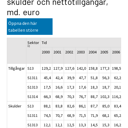
skulder och nettotillgångar,
md. euro
Öppna den här
tabellen större
Sektor
Tid
1)
2000
2001
2002
2003
2004
2005
2006
20
Tillgångar
S13
129,2
127,9
127,6
142,0
158,8
177,3
198,5
21
S1311
45,4
42,4
39,9
47,7
51,8
56,3
62,2
6
S1313
17,5
16,6
17,3
17,6
18,3
18,7
20,1
2
S1314
66,3
68,9
70,3
76,7
88,7
102,3
116,2
12
Skulder
S13
88,1
83,8
82,6
86,1
87,7
85,0
83,4
8
S1311
74,5
70,7
68,9
71,5
71,9
68,1
65,2
6
S1313
12,1
12,1
12,5
13,3
14,5
15,3
16,2
1