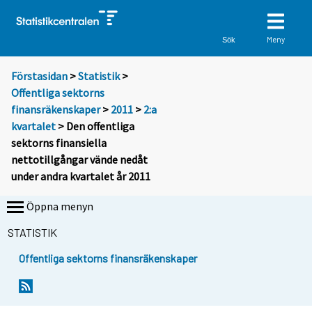
Meny
Sök
Förstasidan
>
Statistik
>
Offentliga sektorns
finansräkenskaper
>
2011
>
2:a
kvartalet
> Den offentliga
sektorns finansiella
nettotillgångar vände nedåt
under andra kvartalet år 2011
Öppna menyn
STATISTIK
Offentliga sektorns finansräkenskaper
Y
Y
o
o