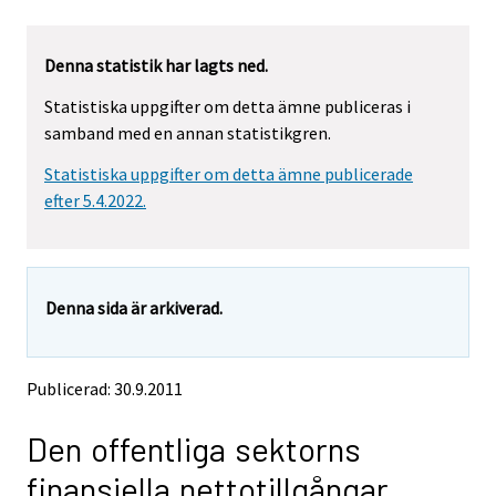
u
u
a
a
r
r
Denna statistik har lagts ned.
e
e
m
m
Statistiska uppgifter om detta ämne publiceras i
o
o
samband med en annan statistikgren.
v
v
i
i
Statistiska uppgifter om detta ämne publicerade
n
n
g
g
efter 5.4.2022.
t
t
o
o
a
a
n
n
Denna sida är arkiverad.
o
o
t
t
h
h
e
e
Publicerad: 30.9.2011
r
r
s
s
Den offentliga sektorns
e
e
r
r
finansiella nettotillgångar
v
v