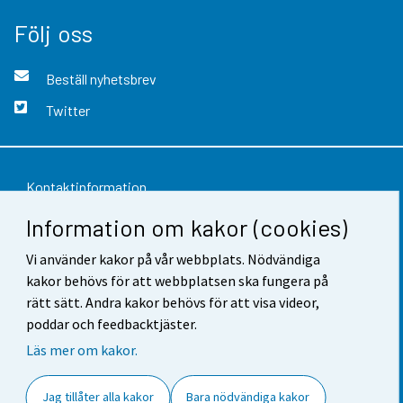
Följ oss
Beställ nyhetsbrev
Twitter
Kontaktinformation
Information om kakor (cookies)
Respons
Vi använder kakor på vår webbplats. Nödvändiga
Användarvillkor
kakor behövs för att webbplatsen ska fungera på
Dataskydd
rätt sätt. Andra kakor behövs för att visa videor,
poddar och feedbacktjäster.
Tillgänglighet
Läs mer om kakor.
Information om webbplatsen
Jag tillåter alla kakor
Bara nödvändiga kakor
Cookie-inställningar