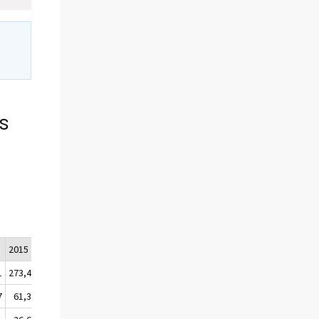
ns
2015
2016
2017/Q1
1
273,4
282,3
287,3
7
61,3
61,4
61,6