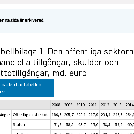
enna sida är arkiverad.
bellbilaga 1. Den offentliga sektor
nanciella tillgångar, skulder och
ttotillgångar, md. euro
na den här tabellen
rre
2008
2009
2010
2011
2012
2013
2014
gångar
Offentlig sektor tot.
180,7
205,7
228,1
217,9
234,8
247,5
264,
Staten
51,7
58,5
63,7
55,6
58,5
59,5
60,