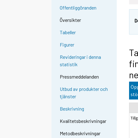
Offentliggöranden
Översikter
D
Tabeller
Figurer
Ta
Revideringar i denna
fi
statistik
ne
Pressmeddelanden
Öpp
Utbud av produkter och
stö
tjänster
Beskrivning
Till
Kvalitetsbeskrivningar
Metodbeskrivningar