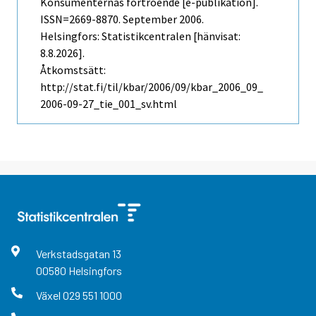
Konsumenternas förtroende [e-publikation].
ISSN=2669-8870.
September
2006.
Helsingfors: Statistikcentralen [hänvisat:
8.8.2026].
Åtkomstsätt:
http://stat.fi/til/kbar/2006/09/kbar_2006_09_
2006-09-27_tie_001_sv.html
Verkstadsgatan
13
00580
Helsingfors
Växel
029 551 1000