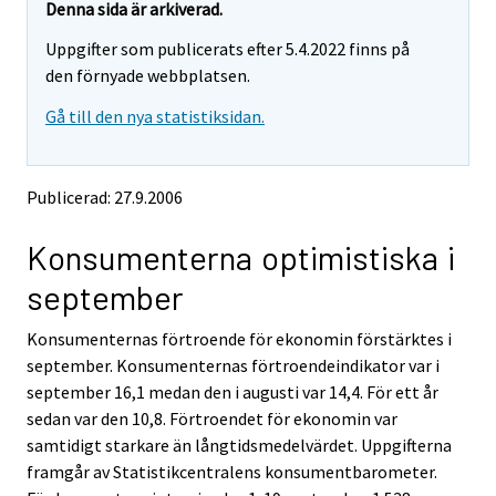
r
y
y
Denna sida är arkiverad.
t
t
y
Uppgifter som publicerats efter 5.4.2022 finns på
t
t
t
o
o
den förnyade webbplatsen.
t
i
i
o
Gå till den nya statistiksidan.
s
s
i
e
e
e
e
s
n
n
e
Publicerad: 27.9.2006
p
p
e
a
a
n
Konsumenterna optimistiska i
l
l
p
v
v
september
e
e
a
l
l
l
Konsumenternas förtroende för ekonomin förstärktes i
u
u
v
u
u
september. Konsumenternas förtroendeindikator var i
e
n
n
september 16,1 medan den i augusti var 14,4. För ett år
l
.
.
sedan var den 10,8. Förtroendet för ekonomin var
u
samtidigt starkare än långtidsmedelvärdet. Uppgifterna
u
framgår av Statistikcentralens konsumentbarometer.
n