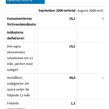
September 2006 nettotal
Augusti 2006 nettotal
Konsumenternas
16,1
14,4
förtroendeindikator
Indikatorns
delfaktorer:
Den egna
10,2
8,2
ekonomiska
situationen om 12
mån. jämfört med
nuläget
Hushållets
44,6
46,6
möjligheter att
spara under de
följande 12 mån.
Finlands
1,2
-0,2