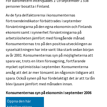
För barometern intervjuades 1-19 september 1 538
.
personer bosatta i Finland.
Av de fyra delfaktorerna i konsumenternas
förtroendeindikator förbättrades i september
förväntningarna på den egna ekonomin och Finlands
ekonomi samt i synnerhet förväntningarna på
arbetslösheten jämfört med föregående månad.
Konsumenternas tro på den positiva utvecklingen av
sysselsättningen har inte varit lika stark sedan början
av år 2001. Konsumenternas syn på möjligheterna att
spara var, trots en liten försvagning, fortfarande
mycket optimistiska i september. Konsumenterna
ansåg att det är mer lönsamt än någonsin tidigare att
spara. Också synen på hur fördelaktigt det är att ta lån
blev ljusare jämfört med månaden innan.
Konsumenternas syn på ekonomin i september 2006
Öppna den här
tabellen större