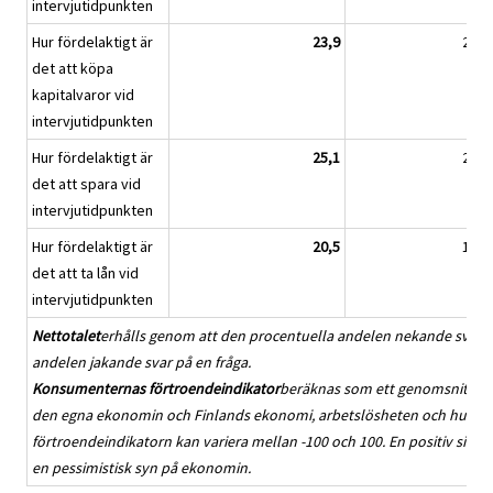
intervjutidpunkten
Hur fördelaktigt är
23,9
23,1
det att köpa
kapitalvaror vid
intervjutidpunkten
Hur fördelaktigt är
25,1
20,3
det att spara vid
intervjutidpunkten
Hur fördelaktigt är
20,5
16,2
det att ta lån vid
intervjutidpunkten
Nettotalet
erhålls genom att den procentuella andelen nekande svar v
andelen jakande svar på en fråga.
Konsumenternas förtroendeindikator
beräknas som ett genomsnitt av
den egna ekonomin och Finlands ekonomi, arbetslösheten och hushålle
förtroendeindikatorn kan variera mellan -100 och 100. En positiv siffra 
en pessimistisk syn på ekonomin.