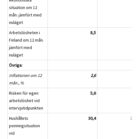
ekonomiska
situation om 12
mån. jämfört med
nuläget
Arbetslösheten i
8,5
3,0
Finland om 12 mån.
jämfört med
nuläget
Övriga:
Inflationen om 12
2,6
2,8
mån., %
Risken för egen
5,6
4,6
arbetslöshet vid
intervjutidpunkten
Hushållets
30,4
32,3
penningsituation
vid