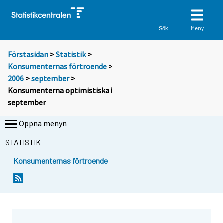
Meny
Sök
Förstasidan
>
Statistik
>
Konsumenternas förtroende
>
2006
>
september
>
Konsumenterna optimistiska i
september
Öppna menyn
STATISTIK
Konsumenternas förtroende
S
S
S
i
i
i
i
i
i
r
r
r
r
r