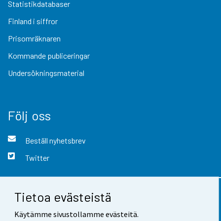
Statistikdatabaser
Finland i siffror
Prisomräknaren
Kommande publiceringar
Undersökningsmaterial
Följ oss
Beställ nyhetsbrev
Twitter
Tietoa evästeistä
Kontaktinformation
Käytämme sivustollamme evästeitä.
Respons