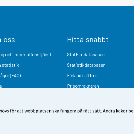
a oss
Hitta snabbt
ng och informationstjänst
StatFin-databasen
 statistik
Statistikdatabaser
rågor (FAQ)
Finland i siffror
a
Prisomräknaren
Kommande publiceringar
Undersökningsmaterial
övs för att webbplatsen ska fungera på rätt sätt. Andra kakor behö
Användarvillkor
Dataskydd
Tillgänglighet
Information om