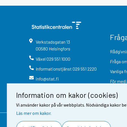
Fråg
Verkstadsgatan
13
00580
Helsingfors
Rådgivni
Växel
029 551 1000
Fråga om
Informationstjänst
029 551 2220
Vanliga f
info@stat.fi
För medi
Information om kakor (cookies)
Vi använder kakor på vår webbplats. Nödvändiga kakor beh
Läs mer om kakor.
Kontaktinformation
Respons