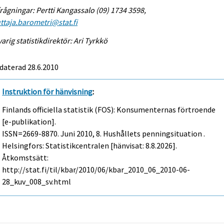
rågningar: Pertti Kangassalo (09) 1734 3598,
ttaja.barometri@stat.fi
arig statistikdirektör: Ari Tyrkkö
daterad 28.6.2010
Instruktion för hänvisning
:
Finlands officiella statistik (FOS): Konsumenternas förtroende
[e-publikation].
ISSN=2669-8870.
Juni
2010, 8. Hushållets penningsituation .
Helsingfors: Statistikcentralen [hänvisat: 8.8.2026].
Åtkomstsätt:
http://stat.fi/til/kbar/2010/06/kbar_2010_06_2010-06-
28_kuv_008_sv.html