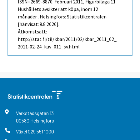
ISSN=2669-8870.
Februari
2011, Figurbilaga 11.
Hushållets avsikter att köpa, inom 12
månader . Helsingfors: Statistikcentralen
[hänvisat: 9.8.2026].
Åtkomstsätt:
http://stat.fi/til/kbar/2011/02/kbar_2011_02_
2011-02-24_kuv_011_sv.html
Verkstadsgatan
13
00580
Helsingfors
Växel
029 551 1000