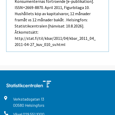
Konsumenternas förtroende [e-publikation].
ISSN=2669-8870.
April
2011, Figurbilaga 10.
Hushållets köp av kapitalvaror, 12 månader
framåt vs 12 månader bakåt . Helsingfors:
Statistikcentralen [hänvisat: 10.8.2026].
Åtkomstsätt:
http://stat.fi/til/kbar/2011/04/kbar_2011_04_
2011-04-27_kuv_010_sv.html
Verkstadsgatan
13
00580
Helsingfors
Växel
029 551 1000