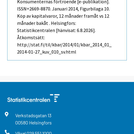
Konsumenternas förtroende [e-publikation].
ISSN=2669-8870.
Januari
2014, Figurbilaga 10.
Köp av kapitalvaror, 12 månader framåt vs 12
månader bakåt . Helsingfors:
Statistikcentralen [hänvisat: 6.8.2026].
Åtkomstsätt:
http://stat.fi/til/kbar/2014/01/kbar_2014_01_
2014-01-27_kuv_010_sv.html
Verkstadsgatan
13
00580
Helsingfors
Växel
029 551 1000