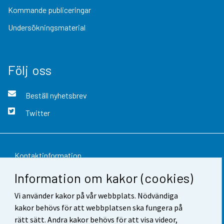
Kommande publiceringar
Undersökningsmaterial
Följ oss
Beställ nyhetsbrev
Twitter
Kontaktinformation
Information om kakor (cookies)
Respons
Vi använder kakor på vår webbplats. Nödvändiga
Användarvillkor
kakor behövs för att webbplatsen ska fungera på
Dataskydd
rätt sätt. Andra kakor behövs för att visa videor,