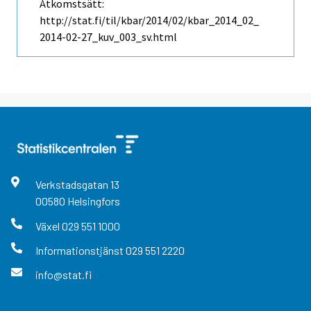
Åtkomstsätt:
http://stat.fi/til/kbar/2014/02/kbar_2014_02_
2014-02-27_kuv_003_sv.html
Verkstadsgatan
13
00580
Helsingfors
Växel
029 551 1000
Informationstjänst
029 551 2220
info@stat.fi