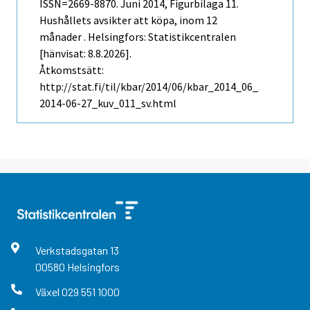
ISSN=2669-8870.
Juni
2014, Figurbilaga 11.
Hushållets avsikter att köpa, inom 12
månader . Helsingfors: Statistikcentralen
[hänvisat: 8.8.2026].
Åtkomstsätt:
http://stat.fi/til/kbar/2014/06/kbar_2014_06_
2014-06-27_kuv_011_sv.html
Verkstadsgatan
13
00580
Helsingfors
Växel
029 551 1000