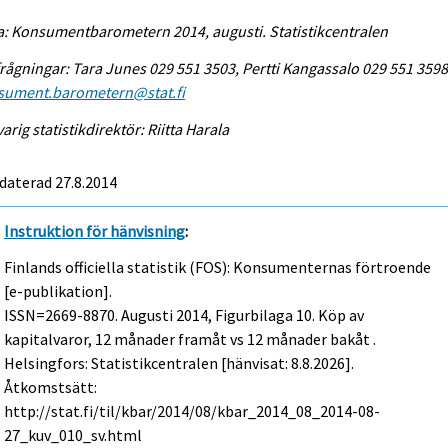
a: Konsumentbarometern 2014, augusti. Statistikcentralen
rågningar: Tara Junes 029 551 3503, Pertti Kangassalo 029 551 3598
sument.barometern@stat.fi
arig statistikdirektör: Riitta Harala
daterad 27.8.2014
Instruktion för hänvisning
:
Finlands officiella statistik (FOS): Konsumenternas förtroende
[e-publikation].
ISSN=2669-8870.
Augusti
2014, Figurbilaga 10. Köp av
kapitalvaror, 12 månader framåt vs 12 månader bakåt .
Helsingfors: Statistikcentralen [hänvisat: 8.8.2026].
Åtkomstsätt:
http://stat.fi/til/kbar/2014/08/kbar_2014_08_2014-08-
27_kuv_010_sv.html