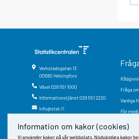
Fråg
Verkstadsgatan
13
00580
Helsingfors
Rådgivni
Växel
029 551 1000
Fråga om
Informationstjänst
029 551 2220
Vanliga f
info@stat.fi
För medi
Information om kakor (cookies)
Vi använder kakor på vår webbplats. Nödvändiga kakor beh