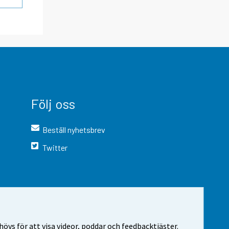
Följ oss
Beställ nyhetsbrev
Twitter
vs för att visa videor, poddar och feedbacktjäster.