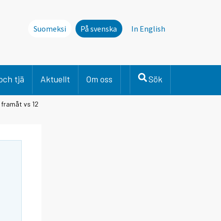
Suomeksi
På svenska
In English
och tjä
Aktuellt
Om oss
Sök
 framåt vs 12