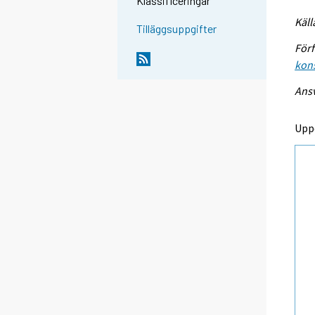
Klassificeringar
Käll
Tilläggsuppgifter
Förf
kon
Ansv
Upp