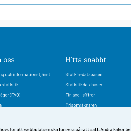
a oss
Hitta snabbt
ng och informationstjänst
StatFin-databasen
 statistik
Statistikdatabaser
rågor (FAQ)
Finland i siffror
a
Prisomräknaren
Kommande publiceringar
Undersökningsmaterial
övs för att webbplatsen ska fungera på rätt sätt. Andra kakor behö