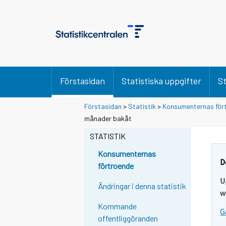
Förstasidan
Statistiska uppgifter
St
Förstasidan
>
Statistik
>
Konsumenternas för
månader bakåt
STATISTIK
Konsumenternas
D
förtroende
U
Ändringar i denna statistik
w
Kommande
G
offentliggöranden