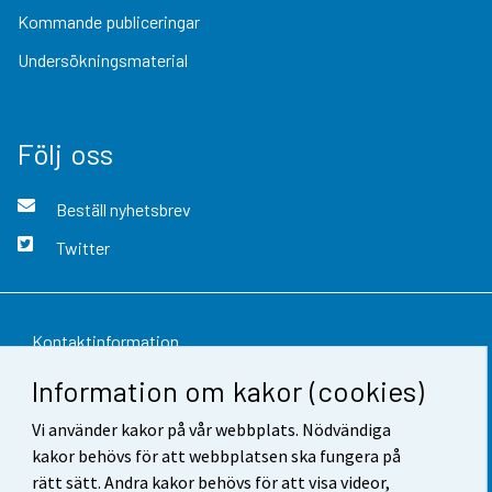
Kommande publiceringar
Undersökningsmaterial
Följ oss
Beställ nyhetsbrev
Twitter
Kontaktinformation
Information om kakor (cookies)
Respons
Vi använder kakor på vår webbplats. Nödvändiga
Användarvillkor
kakor behövs för att webbplatsen ska fungera på
Dataskydd
rätt sätt. Andra kakor behövs för att visa videor,