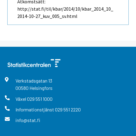
Åtkomstsätt:
http://stat.fi/til/kbar/2014/10/kbar_2014_10_
2014-10-27_kuv_005_sv.html
Verkstadsgatan
13
00580
Helsingfors
Växel
029 551 1000
Informationstjänst
029 551 2220
info@stat.fi