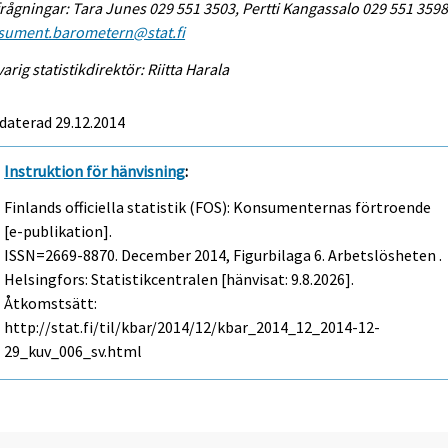
rågningar: Tara Junes 029 551 3503, Pertti Kangassalo 029 551 3598
sument.barometern@stat.fi
arig statistikdirektör: Riitta Harala
daterad 29.12.2014
Instruktion för hänvisning
:
Finlands officiella statistik (FOS): Konsumenternas förtroende
[e-publikation].
ISSN=2669-8870.
December
2014, Figurbilaga 6. Arbetslösheten .
Helsingfors: Statistikcentralen [hänvisat: 9.8.2026].
Åtkomstsätt:
http://stat.fi/til/kbar/2014/12/kbar_2014_12_2014-12-
29_kuv_006_sv.html