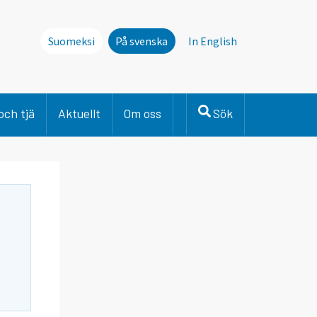
Suomeksi
På svenska
In English
och tjä
Aktuellt
Om oss
Sök