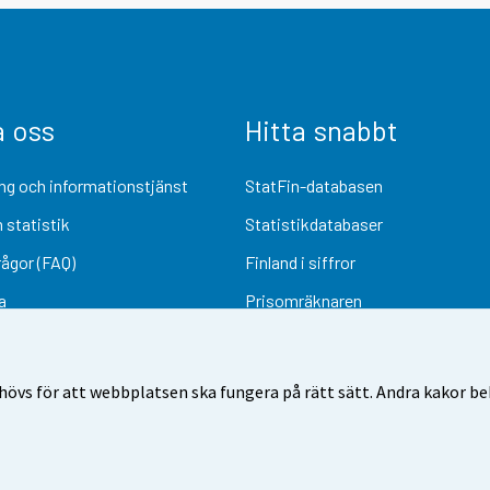
a oss
Hitta snabbt
ng och informationstjänst
StatFin-databasen
 statistik
Statistikdatabaser
rågor (FAQ)
Finland i siffror
a
Prisomräknaren
Kommande publiceringar
Undersökningsmaterial
övs för att webbplatsen ska fungera på rätt sätt. Andra kakor behö
Användarvillkor
Dataskydd
Tillgänglighet
Information om