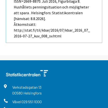
ISSN=2669-8870.
Juli
2016, Figurbilaga 8.
Hushållets penningsituation och möjligheter
att spara . Helsingfors: Statistikcentralen
[hänvisat: 8.8.2026].
Åtkomstsätt:
http://stat.fi/til/kbar/2016/07/kbar_2016_07_
2016-07-27_kuv_008_sv.html
Verkstadsgatan
13
00580
Helsingfors
Växel
029 551 1000