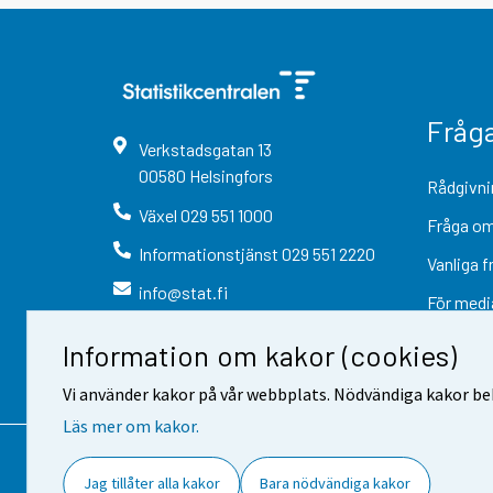
Fråg
Verkstadsgatan
13
00580
Helsingfors
Rådgivni
Växel
029 551 1000
Fråga om
Informationstjänst
029 551 2220
Vanliga f
info@stat.fi
För medi
Information om kakor (cookies)
Vi använder kakor på vår webbplats. Nödvändiga kakor beh
Läs mer om kakor.
Kontaktinformation
Respons
Jag tillåter alla kakor
Bara nödvändiga kakor