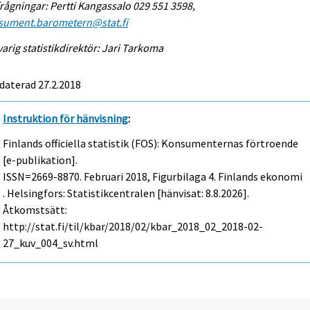
rågningar: Pertti Kangassalo 029 551 3598,
sument.barometern@stat.fi
arig statistikdirektör: Jari Tarkoma
daterad 27.2.2018
Instruktion för hänvisning
:
Finlands officiella statistik (FOS): Konsumenternas förtroende
[e-publikation].
ISSN=2669-8870.
Februari
2018, Figurbilaga 4. Finlands ekonomi
. Helsingfors: Statistikcentralen [hänvisat: 8.8.2026].
Åtkomstsätt:
http://stat.fi/til/kbar/2018/02/kbar_2018_02_2018-02-
27_kuv_004_sv.html