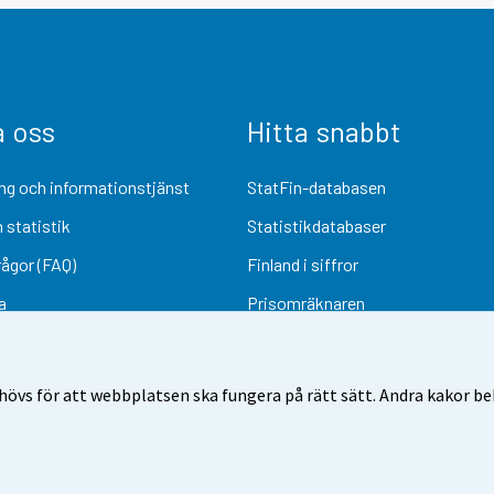
a oss
Hitta snabbt
ng och informationstjänst
StatFin-databasen
 statistik
Statistikdatabaser
rågor (FAQ)
Finland i siffror
a
Prisomräknaren
Kommande publiceringar
Undersökningsmaterial
övs för att webbplatsen ska fungera på rätt sätt. Andra kakor behö
Användarvillkor
Dataskydd
Tillgänglighet
Information om