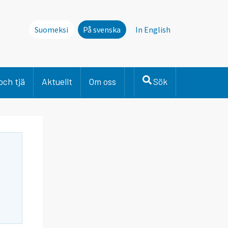
Suomeksi
På svenska
In English
och tjä
Aktuellt
Om oss
Sök