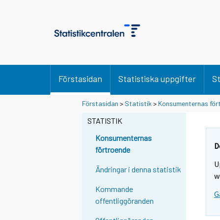
Förstasidan
Statistiska uppgifter
St
Förstasidan
>
Statistik
>
Konsumenternas för
STATISTIK
Konsumenternas
D
förtroende
U
Ändringar i denna statistik
w
Kommande
G
offentliggöranden