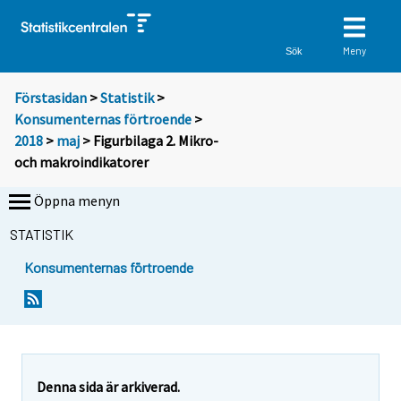
Meny
Sök
Förstasidan
>
Statistik
>
Konsumenternas förtroende
>
2018
>
maj
> Figurbilaga 2. Mikro-
och makroindikatorer
Öppna menyn
STATISTIK
Konsumenternas förtroende
Denna sida är arkiverad.