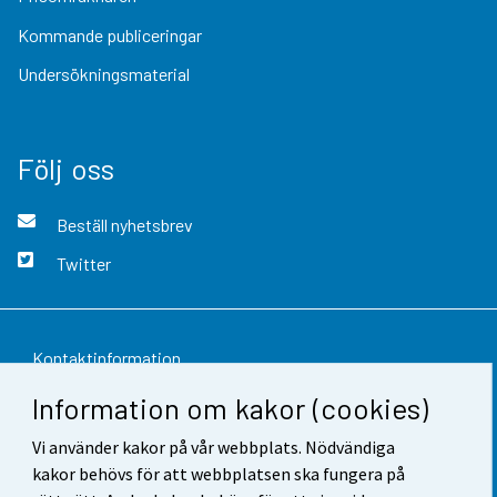
Kommande publiceringar
Undersökningsmaterial
Följ oss
Beställ nyhetsbrev
Twitter
Kontaktinformation
Information om kakor (cookies)
Respons
Vi använder kakor på vår webbplats. Nödvändiga
Användarvillkor
kakor behövs för att webbplatsen ska fungera på
Dataskydd