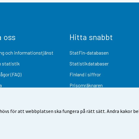
a oss
Hitta snabbt
ng och informationstjänst
StatFin-databasen
 statistik
Statistikdatabaser
rågor (FAQ)
Finland i siffror
a
Prisomräknaren
Kommande publiceringar
Undersökningsmaterial
övs för att webbplatsen ska fungera på rätt sätt. Andra kakor behö
Användarvillkor
Dataskydd
Tillgänglighet
Information om