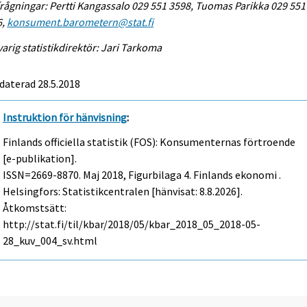
rågningar: Pertti Kangassalo 029 551 3598, Tuomas Parikka 029 551
6,
konsument.barometern@stat.fi
arig statistikdirektör: Jari Tarkoma
daterad 28.5.2018
Instruktion för hänvisning
:
Finlands officiella statistik (FOS): Konsumenternas förtroende
[e-publikation].
ISSN=2669-8870.
Maj
2018, Figurbilaga 4. Finlands ekonomi .
Helsingfors: Statistikcentralen [hänvisat: 8.8.2026].
Åtkomstsätt:
http://stat.fi/til/kbar/2018/05/kbar_2018_05_2018-05-
28_kuv_004_sv.html