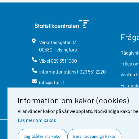
Fråg
Verkstadsgatan
13
00580
Helsingfors
Rådgivni
Växel
029 551 1000
Fråga om
Informationstjänst
029 551 2220
Vanliga f
info@stat.fi
För medi
Information om kakor (cookies)
Vi använder kakor på vår webbplats. Nödvändiga kakor beh
Läs mer om kakor.
Kontaktinformation
Respons
Jag tillåter alla kakor
Bara nödvändiga kakor