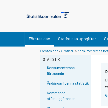
Förstasidan
Statistiska uppgifter
St
Förstasidan
>
Statistik
>
Konsumenternas för
STATISTIK
Konsumenternas
D
förtroende
U
Ändringar i denna statistik
w
Kommande
G
offentliggöranden