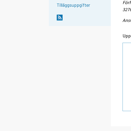
Förf
Tilläggsuppgifter
327
Ansv
Upp