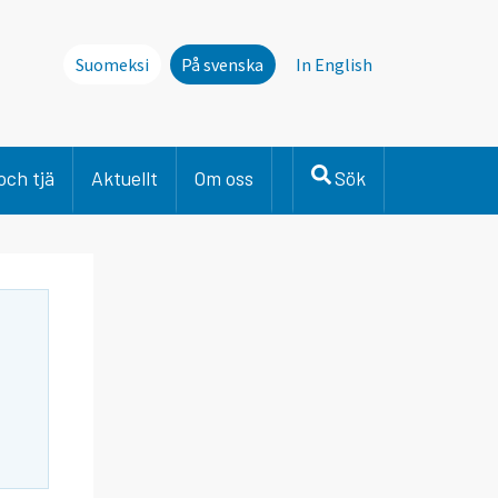
Suomeksi
På svenska
In English
och tjä
Aktuellt
Om oss
Sök