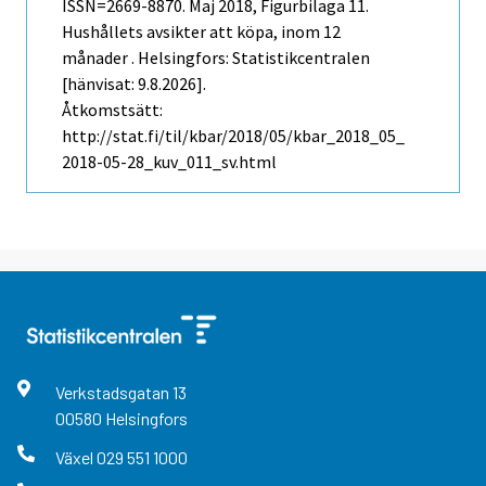
ISSN=2669-8870.
Maj
2018, Figurbilaga 11.
Hushållets avsikter att köpa, inom 12
månader . Helsingfors: Statistikcentralen
[hänvisat: 9.8.2026].
Åtkomstsätt:
http://stat.fi/til/kbar/2018/05/kbar_2018_05_
2018-05-28_kuv_011_sv.html
Verkstadsgatan
13
00580
Helsingfors
Växel
029 551 1000