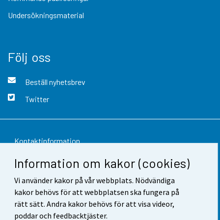
Undersökningsmaterial
Följ oss
Beställ nyhetsbrev
Twitter
Kontaktinformation
Information om kakor (cookies)
Respons
Vi använder kakor på vår webbplats. Nödvändiga
Användarvillkor
kakor behövs för att webbplatsen ska fungera på
Dataskydd
rätt sätt. Andra kakor behövs för att visa videor,
poddar och feedbacktjäster.
Tillgänglighet