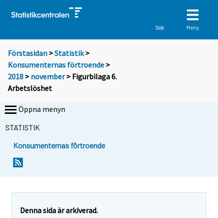
Meny
Sök
Förstasidan
>
Statistik
>
Konsumenternas förtroende
>
2018
>
november
> Figurbilaga 6.
Arbetslöshet
Öppna menyn
STATISTIK
Konsumenternas förtroende
Denna sida är arkiverad.