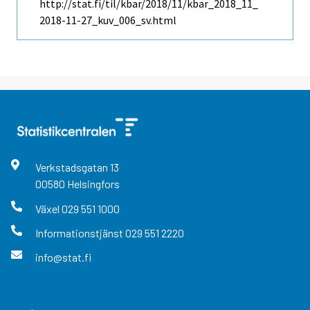
http://stat.fi/til/kbar/2018/11/kbar_2018_11_
2018-11-27_kuv_006_sv.html
Verkstadsgatan
13
00580
Helsingfors
Växel
029 551 1000
Informationstjänst
029 551 2220
info@stat.fi