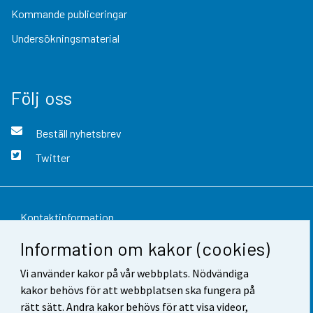
Kommande publiceringar
Undersökningsmaterial
Följ oss
Beställ nyhetsbrev
Twitter
Kontaktinformation
Information om kakor (cookies)
Respons
Vi använder kakor på vår webbplats. Nödvändiga
Användarvillkor
kakor behövs för att webbplatsen ska fungera på
Dataskydd
rätt sätt. Andra kakor behövs för att visa videor,