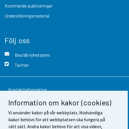
Kommande publiceringar
Undersökningsmaterial
Följ oss
Beställ nyhetsbrev
Twitter
Kontaktinformation
Information om kakor (cookies)
Respons
Vi använder kakor på vår webbplats. Nödvändiga
Användarvillkor
kakor behövs för att webbplatsen ska fungera på
Dataskydd
rätt sätt. Andra kakor behövs för att visa videor,