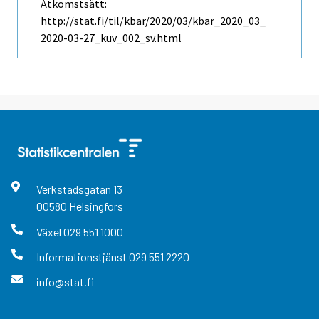
Åtkomstsätt:
http://stat.fi/til/kbar/2020/03/kbar_2020_03_
2020-03-27_kuv_002_sv.html
Verkstadsgatan
13
00580
Helsingfors
Växel
029 551 1000
Informationstjänst
029 551 2220
info@stat.fi