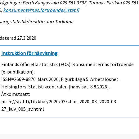
rågningar: Pertti Kangassalo 029 551 3598, Tuomas Parikka 029 551
6,
konsumenternas.fortroende@stat.fi
arig statistikdirektör: Jari Tarkoma
daterad 27.3.2020
Instruktion för hänvisning
:
Finlands officiella statistik (FOS): Konsumenternas förtroende
[e-publikation].
ISSN=2669-8870.
Mars
2020, Figurbilaga 5. Arbetslöshet .
Helsingfors: Statistikcentralen [hänvisat: 8.8.2026].
Åtkomstsätt:
http://stat.fi/til/kbar/2020/03/kbar_2020_03_2020-03-
27_kuv_005_sv.html