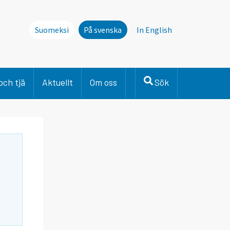
Suomeksi
På svenska
In English
och tjä
Aktuellt
Om oss
Sök