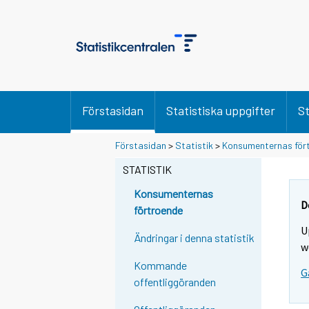
Förstasidan
Statistiska uppgifter
St
Förstasidan
>
Statistik
>
Konsumenternas för
STATISTIK
Konsumenternas
D
förtroende
U
Ändringar i denna statistik
w
Kommande
G
offentliggöranden