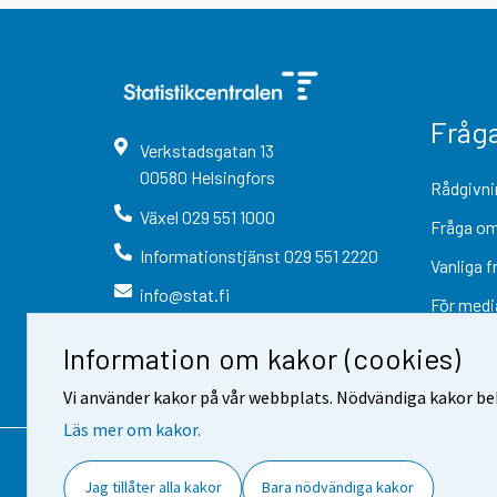
Fråg
Verkstadsgatan
13
00580
Helsingfors
Rådgivni
Växel
029 551 1000
Fråga om
Informationstjänst
029 551 2220
Vanliga f
info@stat.fi
För medi
Information om kakor (cookies)
Vi använder kakor på vår webbplats. Nödvändiga kakor beh
Läs mer om kakor.
Kontaktinformation
Respons
Jag tillåter alla kakor
Bara nödvändiga kakor