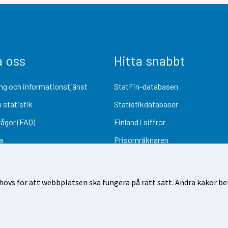
a oss
Hitta snabbt
ng och informationstjänst
StatFin-databasen
 statistik
Statistikdatabaser
rågor (FAQ)
Finland i siffror
a
Prisomräknaren
Kommande publiceringar
Undersökningsmaterial
övs för att webbplatsen ska fungera på rätt sätt. Andra kakor behö
Användarvillkor
Dataskydd
Tillgänglighet
Information om