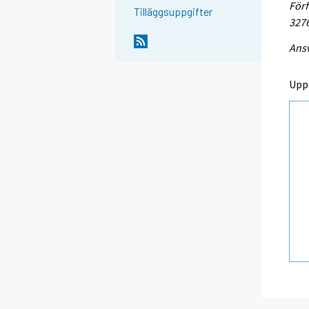
Förf
Tilläggsuppgifter
327
Ansv
Upp