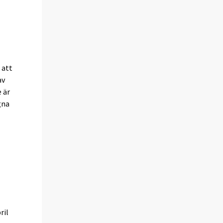
 att
av
 är
gna
ril