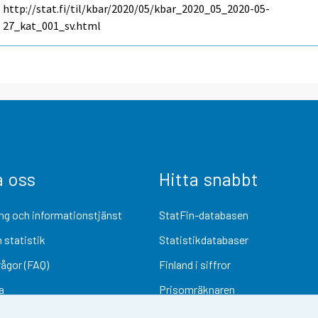
http://stat.fi/til/kbar/2020/05/kbar_2020_05_2020-05-
27_kat_001_sv.html
a oss
Hitta snabbt
ng och informationstjänst
StatFin-databasen
 statistik
Statistikdatabaser
rågor (FAQ)
Finland i siffror
a
Prisomräknaren
Kommande publiceringar