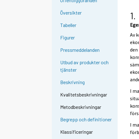
Offentliggöranden
Översikter
1.
Ege
Tabeller
Av k
Figurer
ekon
den 
Pressmeddelanden
kon
Utbud av produkter och
sämr
tjänster
ekon
ande
Beskrivning
I m
Kvalitetsbeskrivningar
situ
kon
Metodbeskrivningar
förs
Begrepp och definitioner
I ma
Klassificeringar
förb