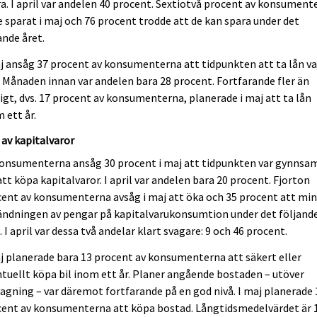
a. I april var andelen 40 procent. Sextiotvå procent av konsument
 sparat i maj och 76 procent trodde att de kan spara under det
ande året.
j ansåg 37 procent av konsumenterna att tidpunkten att ta lån va
 Månaden innan var andelen bara 28 procent. Fortfarande fler än
igt, dvs. 17 procent av konsumenterna, planerade i maj att ta lån
 ett år.
av kapitalvaror
konsumenterna ansåg 30 procent i maj att tidpunkten var gynnsa
att köpa kapitalvaror. I april var andelen bara 20 procent. Fjorton
ent av konsumenterna avsåg i maj att öka och 35 procent att mi
ändningen av pengar på kapitalvarukonsumtion under det följand
. I april var dessa två andelar klart svagare: 9 och 46 procent.
j planerade bara 13 procent av konsumenterna att säkert eller
tuellt köpa bil inom ett år. Planer angående bostaden – utöver
agning – var däremot fortfarande på en god nivå. I maj planerade 
cent av konsumenterna att köpa bostad. Långtidsmedelvärdet är 