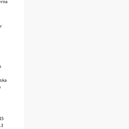
erna
r
m
nska
e
15
13