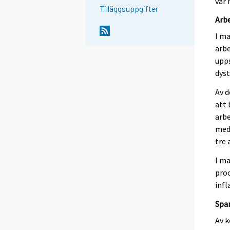
var 
Tilläggsuppgifter
Arbe
I ma
arbe
upps
dyst
Av d
att 
arbe
meda
tre 
I m
proc
infl
Spa
Av k