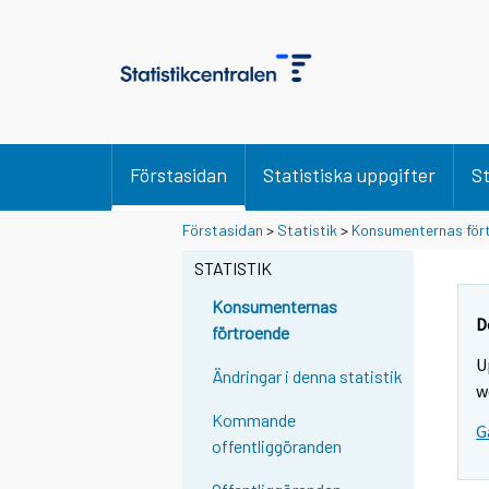
Förstasidan
Statistiska uppgifter
St
Förstasidan
>
Statistik
>
Konsumenternas för
STATISTIK
Konsumenternas
D
förtroende
U
Ändringar i denna statistik
w
Kommande
G
offentliggöranden