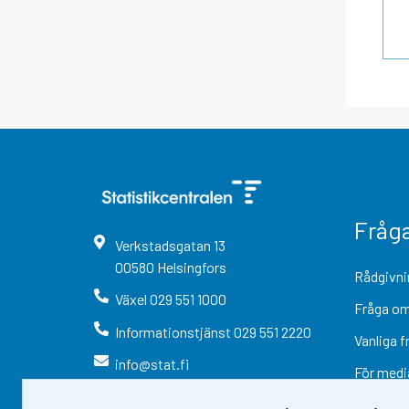
Fråg
Verkstadsgatan
13
00580
Helsingfors
Rådgivni
Växel
029 551 1000
Fråga om
Informationstjänst
029 551 2220
Vanliga f
info@stat.fi
För medi