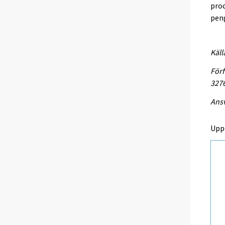
proc
peng
Käll
Förf
327
Ansv
Upp