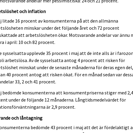
motsvarande andelar mer pessimistiska: 24 och 21 procent.
tslöshet och inflation
j litade 16 procent av konsumenterna på att den allmänna
tslösheten minskar under det följande året och 72 procent
kattade att arbetslösheten ökar. Motsvarande andelar var ännu 
ra i april: 10 och 82 procent.
e sysselsatta upplevde 35 procent i maj att de inte alls är i farozo
bli arbetslösa. Av de sysselsatta antog 4 procent att risken för
tslöshet minskat under de senaste månaderna för deras egen del
n 40 procent antog att risken ökat. För en månad sedan var dess
andelar 33, 2 och 41 procent.
aj bedömde konsumenterna att konsumentpriserna stiger med 2,
ent under de följande 12 månaderna. Långtidsmedelvärdet för
ationsförväntningarna är 2,9 procent.
rande och låntagning
onsumenterna bedömde 43 procent i maj att det är fördelaktigt a