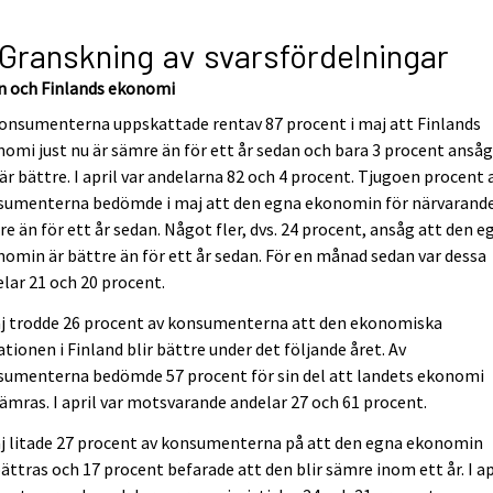
 Granskning av svarsfördelningar
n och Finlands ekonomi
onsumenterna uppskattade rentav 87 procent i maj att Finlands
omi just nu är sämre än för ett år sedan och bara 3 procent ansåg
är bättre. I april var andelarna 82 och 4 procent. Tjugoen procent 
sumenterna bedömde i maj att den egna ekonomin för närvarande
e än för ett år sedan. Något fler, dvs. 24 procent, ansåg att den e
omin är bättre än för ett år sedan. För en månad sedan var dessa
lar 21 och 20 procent.
aj trodde 26 procent av konsumenterna att den ekonomiska
ationen i Finland blir bättre under det följande året. Av
sumenterna bedömde 57 procent för sin del att landets ekonomi
ämras. I april var motsvarande andelar 27 och 61 procent.
j litade 27 procent av konsumenterna på att den egna ekonomin
ättras och 17 procent befarade att den blir sämre inom ett år. I ap