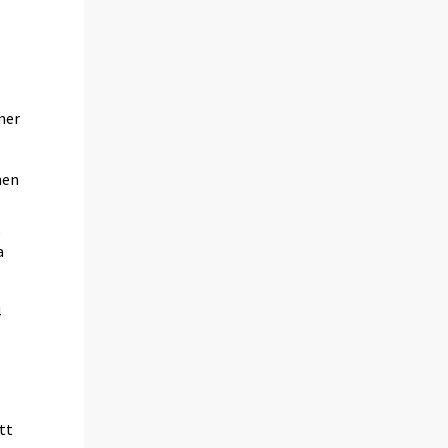
mer
nen
,
a
4
tt