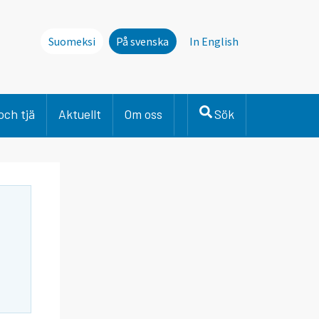
Suomeksi
På svenska
In English
och tjä
Aktuellt
Om oss
Sök