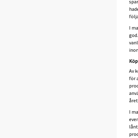
spar
hade
följ
I ma
god.
vanl
inom
Köp 
Av 
för 
proc
anv
året
I ma
even
lånt
pro